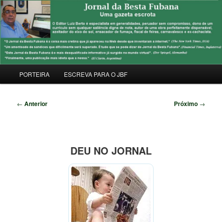
Pular
Uma Gazeta Escrota
para
Pesqu
o
conteúdo
JORNAL DA BESTA FUBANA
principal
Menu
PORTEIRA
ESCREVA PARA O JBF
principal
Navegação
←
Anterior
Próximo
→
de
posts
DEU NO JORNAL