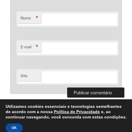
*
Nome
*
E-mail
Site
Utilizamos cookies essenciais e tecnologias semelhantes
de acordo com a nossa
Política de Privacidade
e, ao
continuar navegando, você concorda com estas condições.
Desenvolvido Por Bartolomeu Silva
OK