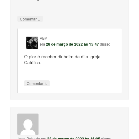
↓
Comentar
VBP
em
28 de março de 2022 às 15:47
disse:
O pior é receber dinheiro da dita Igreja
Católica.
↓
Comentar
Jose Roberto
em
28 de março de 2022 às 16:05
disse: