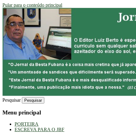
Pular para o conteúdo principal
Uma Gazeta Escrota
JORNAL DA BESTA FUBANA
Pesquisar
Menu principal
PORTEIRA
ESCREVA PARA O JBF