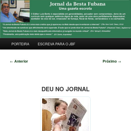
Pular
Uma Gazeta Escrota
para
Pesqu
o
conteúdo
JORNAL DA BESTA FUBANA
principal
Menu
PORTEIRA
ESCREVA PARA O JBF
principal
Navegação
←
Anterior
Próximo
→
de
posts
DEU NO JORNAL