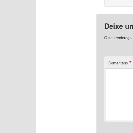
Deixe u
O seu endereço d
*
Comentário