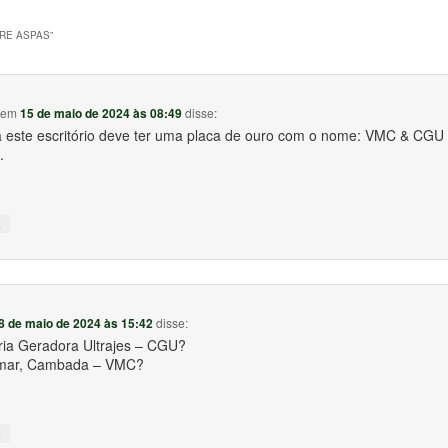
RE ASPAS
”
em
15 de maio de 2024 às 08:49
disse:
a este escritório deve ter uma placa de ouro com o nome: VMC & CG
.
↓
8 de maio de 2024 às 15:42
disse:
ria Geradora Ultrajes – CGU?
mar, Cambada – VMC?
↓