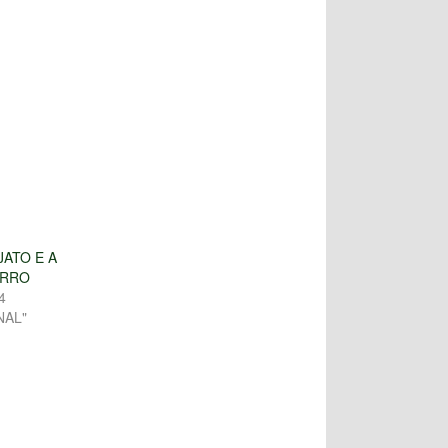
JATO E A
ERRO
4
NAL"