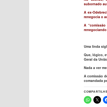
subornado aut
A ex-Odebrech
renegocia o 
A “comissão 
renegociando 
Uma linda sig
Que, lógico, 
Geral da Uniã
Nada a ver m
A comissão de
comandada pe
COMPARTILHE