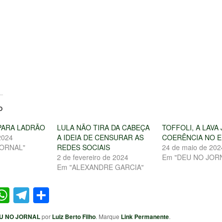
O
PARA LADRÃO
LULA NÃO TIRA DA CABEÇA
TOFFOLI, A LAVA 
2024
A IDEIA DE CENSURAR AS
COERÊNCIA NO 
JORNAL"
REDES SOCIAIS
24 de maio de 202
2 de fevereiro de 2024
Em "DEU NO JOR
Em "ALEXANDRE GARCIA"
ter
acebook
WhatsApp
Telegram
Share
U NO JORNAL
por
Luiz Berto Filho
. Marque
Link Permanente
.