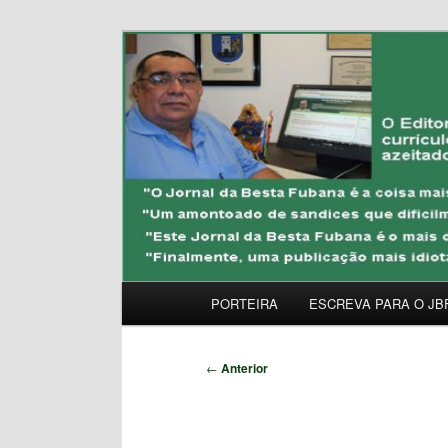
Pular
Uma Gazeta Escrota
para
o
JORNAL DA BESTA 
conteúdo
principal
Menu
PORTEIRA
ESCREVA PARA O JB
principal
Navegação
←
Anterior
de
posts