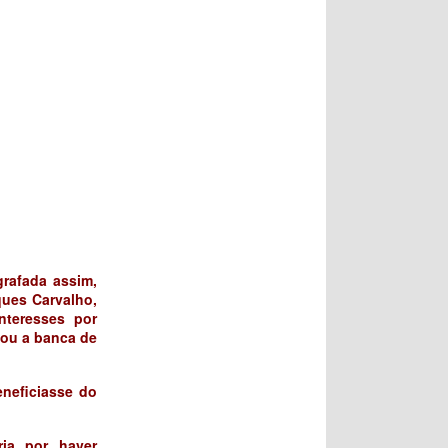
grafada assim,
ques Carvalho,
nteresses por
tou a banca de
eneficiasse do
ia por haver