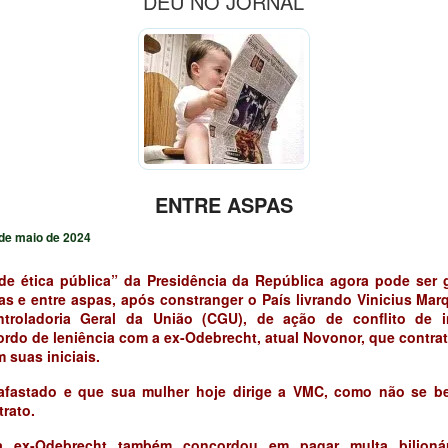
DEU NO JORNAL
ENTRE ASPAS
de maio de 2024
e ética pública” da Presidência da República agora pode ser 
s e entre aspas, após constranger o País livrando Vinicius Mar
troladoria Geral da União (CGU), de ação de conflito de i
ordo de leniência com a ex-Odebrecht, atual Novonor, que contra
 suas iniciais.
 afastado e que sua mulher hoje dirige a VMC, como não se b
rato.
a ex-Odebrecht também concordou em pagar multa bilionár