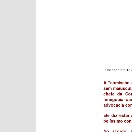
Publicado em
15 
A “comissão d
sem maiúscula
chefe da Con
renegociar ac
advocacia com
Ele diz estar
belíssimo cont
No acordo, 