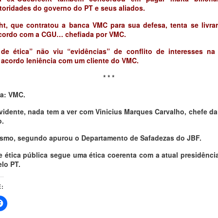
oridades do governo do PT e seus aliados.
t, que contratou a banca VMC para sua defesa, tenta se livra
acordo com a CGU… chefiada por VMC.
de ética” não viu “evidências” de conflito de interesses 
acordo leniência com um cliente do VMC.
* * *
la: VMC.
evidente, nada tem a ver com Vinicius Marques Carvalho, chefe da
o.
esmo, segundo apurou o Departamento de Safadezas do JBF.
 ética pública segue uma ética coerenta com a atual presidência
lo PT.
: