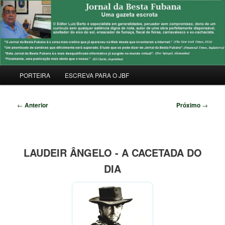
Pular
Uma Gazeta Escrota
para
Pesqu
o
conteúdo
JORNAL DA BESTA FUBANA
principal
Menu
PORTEIRA
ESCREVA PARA O JBF
principal
Navegação
←
Anterior
Próximo
→
de
posts
LAUDEIR ÂNGELO - A CACETADA DO
DIA