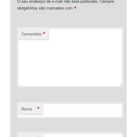
O seu endereço de e-mail não será publicado.
Campos
*
obrigatórios são marcados com
*
Comentário
*
Nome