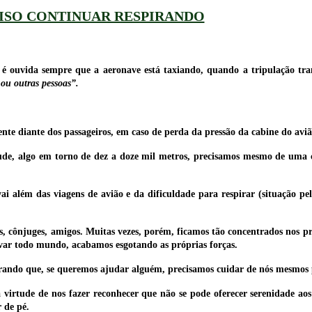
ISO CONTINUAR RESPIRANDO
é ouvida sempre que a aeronave está taxiando, quando a tripulação tran
ou outras pessoas”.
te diante dos passageiros, em caso de perda da pressão da cabine do aviã
itude, algo em torno de dez a doze mil metros, precisamos mesmo de uma 
i além das viagens de avião e da dificuldade para respirar (situação pela
, cônjuges, amigos. Muitas vezes, porém, ficamos tão concentrados nos p
alvar todo mundo, acabamos esgotando as próprias forças.
brando que, se queremos ajudar alguém, precisamos cuidar de nós mesmos 
virtude de nos fazer reconhecer que não se pode oferecer serenidade ao
 de pé.