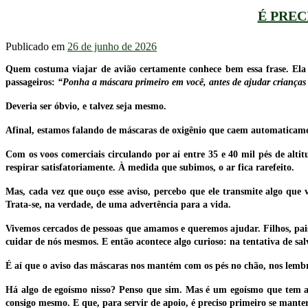
É PREC
Publicado em
26 de junho de 2026
Quem costuma viajar de avião certamente conhece bem essa frase. Ela 
passageiros:
“Ponha a máscara primeiro em você, antes de ajudar crianças 
Deveria ser óbvio, e talvez seja mesmo.
Afinal, estamos falando de máscaras de oxigênio que caem automaticamen
Com os voos comerciais circulando por aí entre 35 e 40 mil pés de alt
respirar satisfatoriamente. À medida que subimos, o ar fica rarefeito.
Mas, cada vez que ouço esse aviso, percebo que ele transmite algo que va
Trata-se, na verdade, de uma advertência para a vida.
Vivemos cercados de pessoas que amamos e queremos ajudar. Filhos, pais
cuidar de nós mesmos. E então acontece algo curioso: na tentativa de s
É aí que o aviso das máscaras nos mantém com os pés no chão, nos lem
Há algo de egoísmo nisso? Penso que sim. Mas é um egoísmo que tem a 
consigo mesmo. E que, para servir de apoio, é preciso primeiro se manter