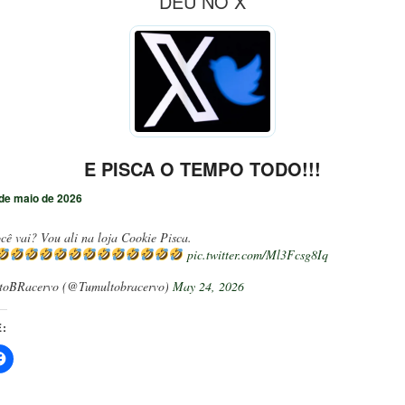
DEU NO X
E PISCA O TEMPO TODO!!!
de maio de 2026
cê vai? Vou ali na loja Cookie Pisca.
pic.twitter.com/Ml3Fcsg8Iq
toBRacervo (@Tumultobracervo)
May 24, 2026
: