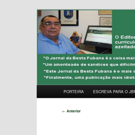
Pular
Uma Gazeta Escrota
para
o
JORNAL DA BESTA 
conteúdo
principal
Menu
PORTEIRA
ESCREVA PARA O JB
principal
Navegação
←
Anterior
de
posts