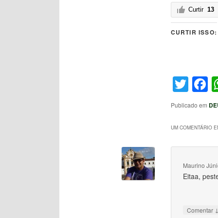
Curtir
13
CURTIR ISSO:
Twit
F
Publicado em
DE
UM COMENTÁRIO EM
Maurino Júni
Eitaa, pest
Comentar