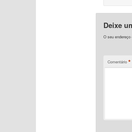
Deixe u
O seu endereço d
*
Comentário