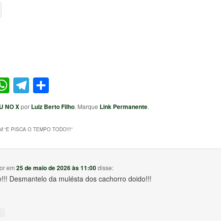
ter
acebook
WhatsApp
Telegram
Share
U NO X
por
Luiz Berto Filho
. Marque
Link Permanente
.
 “
E PISCA O TEMPO TODO!!!
”
or
em
25 de maio de 2026 às 11:00
disse:
e!!! Desmantelo da mulésta dos cachorro doido!!!
↓