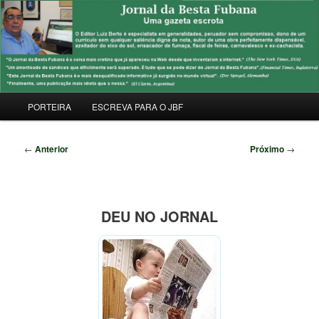
Pular
Uma Gazeta Escrota
para
Pesqu
o
conteúdo
JORNAL DA BESTA FUBANA
principal
Menu
PORTEIRA
ESCREVA PARA O JBF
principal
Navegação
←
Anterior
Próximo
→
de
posts
DEU NO JORNAL