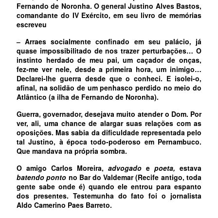
Fernando de Noronha. O general Justino Alves Bastos,
comandante do IV Exército, em seu livro de memórias
escreveu
‒ Arraes socialmente confinado em seu palácio, já
quase impossibilitado de nos trazer perturbações… O
instinto herdado de meu pai, um caçador de onças,
fez-me ver nele, desde a primeira hora, um inimigo…
Declarei-lhe guerra desde que o conheci. E isolei-o,
afinal, na solidão de um penhasco perdido no meio do
Atlântico (a ilha de Fernando de Noronha).
Guerra, governador, desejava muito atender o Dom. Por
ver, ali, uma chance de alargar suas relações com as
oposições. Mas sabia da dificuldade representada pelo
tal Justino, à época todo-poderoso em Pernambuco.
Que mandava na própria sombra.
O amigo Carlos Moreira,
advogado
e
poeta,
estava
batendo ponto
no Bar do Valdemar (Recife antigo, toda
gente sabe onde é) quando ele entrou para espanto
dos presentes. Testemunha do fato foi o jornalista
Aldo Camerino Paes Barreto.