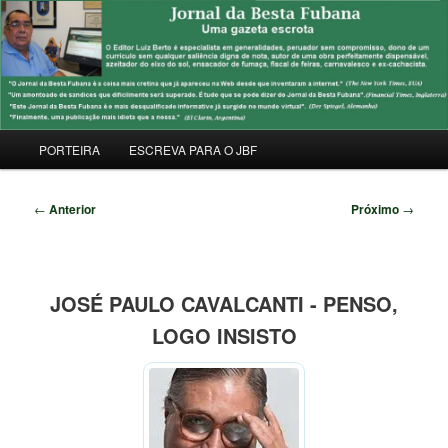
Pular
Uma Gazeta Escrota
para
Pesqu
o
conteúdo
JORNAL DA BESTA FUBANA
principal
Menu
PORTEIRA
ESCREVA PARA O JBF
principal
Navegação
←
Anterior
Próximo
→
de
posts
JOSÉ PAULO CAVALCANTI - PENSO,
LOGO INSISTO