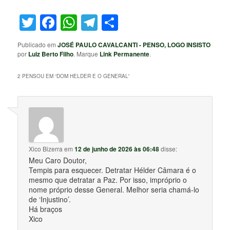
Twitter
Facebook
WhatsApp
Telegram
Share
Publicado em
JOSÉ PAULO CAVALCANTI - PENSO, LOGO INSISTO
por
Luiz Berto Filho
. Marque
Link Permanente
.
2 PENSOU EM “
DOM HELDER E O GENERAL
”
Xico Bizerra
em
12 de junho de 2026 às 06:48
disse:
Meu Caro Doutor,
Tempis para esquecer. Detratar Hélder Câmara é o
mesmo que detratar a Paz. Por isso, impróprio o
nome próprio desse General. Melhor seria chamá-lo
de ‘Injustino’.
Há braços
Xico