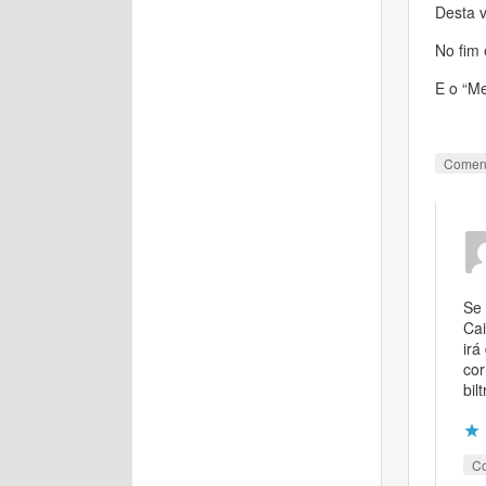
Desta 
No fim 
E o “Me
Comen
Se 
Cai
irá
cor
bil
C