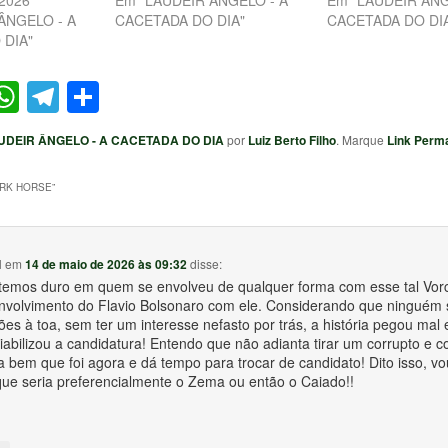
 2026
Em "LAUDEIR ÂNGELO - A
Em "LAUDEIR ÂNG
ÂNGELO - A
CACETADA DO DIA"
CACETADA DO DI
 DIA"
ter
acebook
WhatsApp
Telegram
Share
UDEIR ÂNGELO - A CACETADA DO DIA
por
Luiz Berto Filho
. Marque
Link Perm
RK HORSE
”
l
em
14 de maio de 2026 às 09:32
disse:
emos duro em quem se envolveu de qualquer forma com esse tal Vor
envolvimento do Flavio Bolsonaro com ele. Considerando que ninguém s
es à toa, sem ter um interesse nefasto por trás, a história pegou mal
viabilizou a candidatura! Entendo que não adianta tirar um corrupto e c
a bem que foi agora e dá tempo para trocar de candidato! Dito isso, vo
 que seria preferencialmente o Zema ou então o Caiado!!