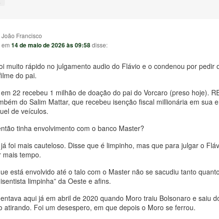
↓
João Francisco
em
14 de maio de 2026 às 09:58
disse:
i muito rápido no julgamento audio do Flávio e o condenou por pedir 
filme do pai.
 em 22 recebeu 1 milhão de doação do pai do Vorcaro (preso hoje). 
mbém do Salim Mattar, que recebeu isenção fiscal millionária em sua
uel de veículos.
ntão tinha envolvimento com o banco Master?
já foi mais cauteloso. Disse que é limpinho, mas que para julgar o Flá
r mais tempo.
ue está envolvido até o talo com o Master não se sacudiu tanto quant
a isentista limpinha” da Oeste e afins.
ntava aqui já em abril de 2020 quando Moro traiu Bolsonaro e saiu d
o atirando. Foi um desespero, em que depois o Moro se ferrou.