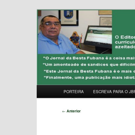
Pular
Uma Gazeta Escrota
para
o
JORNAL DA BESTA 
conteúdo
principal
Menu
PORTEIRA
ESCREVA PARA O JB
principal
Navegação
←
Anterior
de
posts