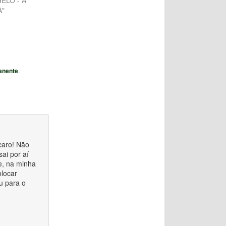
ELO - A
A"
anente
.
caro! Não
ai por aí
 e, na minha
olocar
u para o