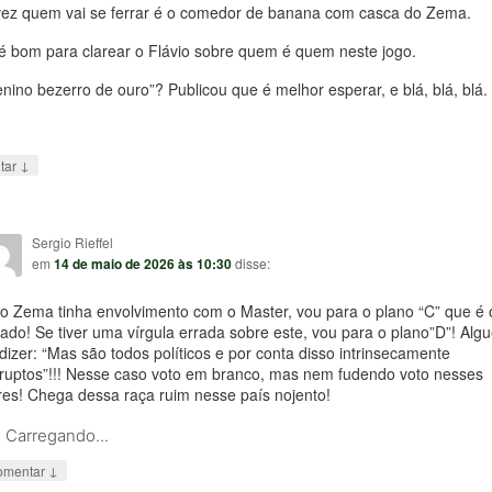
vez quem vai se ferrar é o comedor de banana com casca do Zema.
é bom para clarear o Flávio sobre quem é quem neste jogo.
nino bezerro de ouro”? Publicou que é melhor esperar, e blá, blá, blá.
↓
tar
Sergio Rieffel
em
14 de maio de 2026 às 10:30
disse:
o Zema tinha envolvimento com o Master, vou para o plano “C” que é 
ado! Se tiver uma vírgula errada sobre este, vou para o plano”D”! Alg
 dizer: “Mas são todos políticos e por conta disso intrinsecamente
ruptos”!!! Nesse caso voto em branco, mas nem fudendo voto nesses
tres! Chega dessa raça ruim nesse país nojento!
Carregando...
↓
omentar