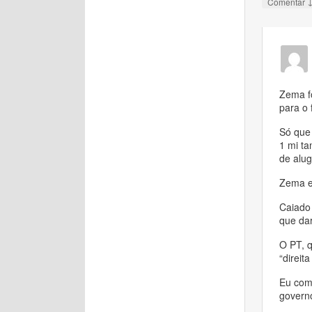
Comentar
Zema fo
para o 
Só que
1 mi ta
de alug
Zema e
Caiado 
que da
O PT, q
“direit
Eu come
govern