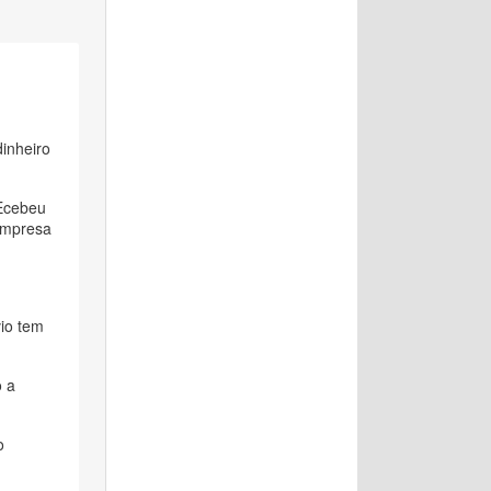
dinheiro
REcebeu
 empresa
vio tem
o a
o