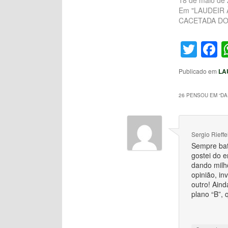
18 de maio de
Em "LAUDEIR 
CACETADA DO
Twit
F
Publicado em
LA
26 PENSOU EM “
DA
Sergio Rieffe
Sempre bat
gostei do 
dando milhõ
opinião, in
outro! Aind
plano “B”,