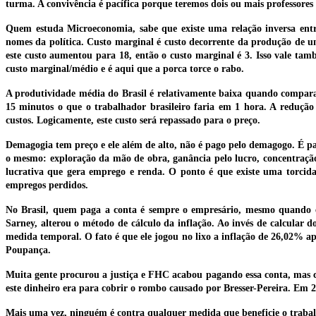
turma. A convivência é pacífica porque teremos dois ou mais professore
Quem estuda Microeconomia, sabe que existe uma relação inversa ent
nomes da política. Custo marginal é custo decorrente da produção de um
este custo aumentou para 18, então o custo marginal é 3. Isso vale t
custo marginal/médio e é aqui que a porca torce o rabo.
A produtividade média do Brasil é relativamente baixa quando compar
15 minutos o que o trabalhador brasileiro faria em 1 hora. A redução
custos. Logicamente, este custo será repassado para o preço.
Demagogia tem preço e ele além de alto, não é pago pelo demagogo. É pag
o mesmo: exploração da mão de obra, ganância pelo lucro, concentraçã
lucrativa que gera emprego e renda. O ponto é que existe uma torcid
empregos perdidos.
No Brasil, quem paga a conta é sempre o empresário, mesmo quando e
Sarney, alterou o método de cálculo da inflação. Ao invés de calcular 
medida temporal. O fato é que ele jogou no lixo a inflação de 26,02% a
Poupança.
Muita gente procurou a justiça e FHC acabou pagando essa conta, mas 
este dinheiro era para cobrir o rombo causado por Bresser-Pereira. Em
Mais uma vez, ninguém é contra qualquer medida que beneficie o trabalh