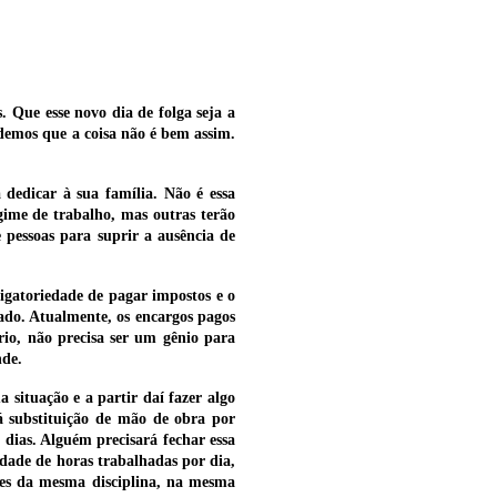
 Que esse novo dia de folga seja a
demos que a coisa não é bem assim.
 dedicar à sua família. Não é essa
gime de trabalho, mas outras terão
pessoas para suprir a ausência de
igatoriedade de pagar impostos e o
ado. Atualmente, os encargos pagos
io, não precisa ser um gênio para
nde.
 situação e a partir daí fazer algo
á substituição de mão de obra por
 dias. Alguém precisará fechar essa
idade de horas trabalhadas por dia,
ores da mesma disciplina, na mesma