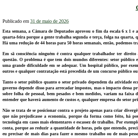
Publicado em
31 de maio de 2026
Esta semana, a Câmara de Deputados aprovou o fim da escala 6 x 1 e apó
quarta-feira porque a gente trabalha segunda e terça, folga na quarta,
Há uma redução de 44 horas para 50 horas semanais, então, podemos tra
Em sã consciência ninguém é contra qualquer trabalhador ter direito 
questão. O problema é que tem dois mundos diferentes: setor público e
uma grande dificuldade em se adequar. Um hospital público, por exemp
outros e qualquer contratação está precedida de um concurso público ou
Tanto o setor público quanto o setor privado dependem da atividade ec
governo depende disso para arrecadar impostos, mas o impacto dessa pro
sobre folha de pessoal, bem pesados e bem medidos, variam na faixa d
entender que haverá aumento de custos e, qualquer empresa do setor priv
Não se trata de se posicionar contra o projeto apenas para criar divergê
que não prejudicasse a economia, porque da forma como feito, há pou
tecnologia em casos mais elementares e escassez de trabalho. Por exemp
conta, porque ao reduzir a quantidade de horas, pelo que entendo, precis
eu precisar de mais dias para fazer o mesmo trabalho ou de mais pessoa