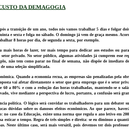
CUSTO DA DEMAGOGIA
s a transição de um ano, todos nós vamos trabalhar 5 dias e folgar dois.
 quinta e sexta e folga no sábado. O domingo já vem de graça mesmo. Acor
balhar 8 horas por dia, de segunda a sexta, por exemplo.
a mais horas de lazer, ter mais tempo para dedicar aos estudos ou para
 setor privado. No setor público, algumas atividades já cumprem esse re
lo, não tem como parar no final de semana, não dispõe de imediato de 
 de uma seleção simplificada.
onômica. Quando a economia recua, as empresas são penalizadas pela obr
posta vai afetar diretamente o setor que gera emprego que é o setor priv
e 60 a 80% e com a redução das horas trabalhadas, mantendo-se o salár
ado, vive mediante a perspectiva de lucro, portanto, a confusão será gra
ncia política. O lógico será convidar os trabalhadores para um debater sua
cas dúvidas sobre os danosos efeitos econômicos. Ao que parece, haver
lo: no caso da Educação, existe uma norma que regula o ano letivo em 200
a esticar o tempo. Regra de três simples e direita: se eu diminuo a quant
s. Neste último caso, será mais versátil, pois devemos ter dois profess