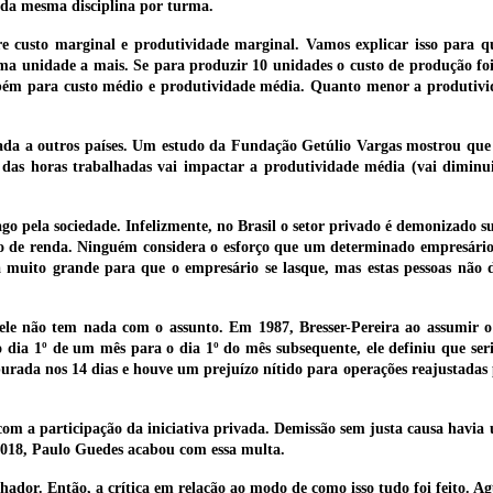
s da mesma disciplina por turma.
re custo marginal e produtividade marginal. Vamos explicar isso para
a unidade a mais. Se para produzir 10 unidades o custo de produção foi 
ambém para custo médio e produtividade média. Quanto menor a produtivi
ada a outros países. Um estudo da Fundação Getúlio Vargas mostrou qu
 das horas trabalhadas vai impactar a produtividade média (vai diminu
o pela sociedade. Infelizmente, no Brasil o setor privado é demonizado s
o de renda. Ninguém considera o esforço que um determinado empresário
a muito grande para que o empresário se lasque, mas estas pessoas não
le não tem nada com o assunto. Em 1987, Bresser-Pereira ao assumir o
do dia 1º de um mês para o dia 1º do mês subsequente, ele definiu que se
purada nos 14 dias e houve um prejuízo nítido para operações reajustadas
com a participação da iniciativa privada. Demissão sem justa causa hav
 2018, Paulo Guedes acabou com essa multa.
ador. Então, a crítica em relação ao modo de como isso tudo foi feito. A