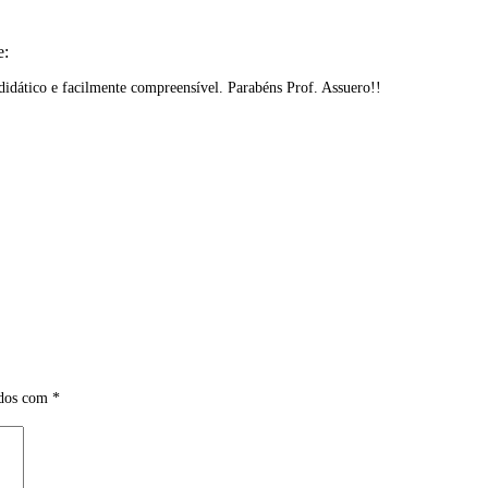
e:
didático e facilmente compreensível. Parabéns Prof. Assuero!!
ados com
*