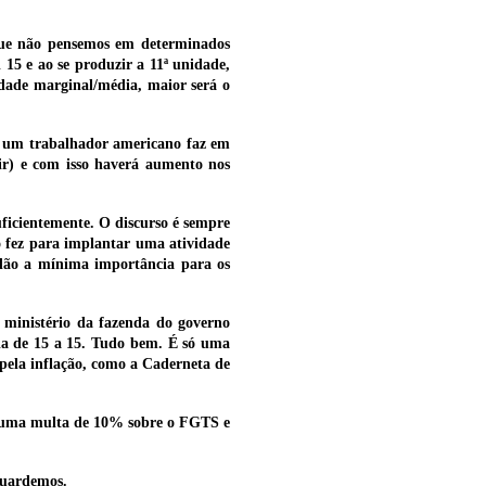
 que não pensemos em determinados
15 e ao se produzir a 11ª unidade,
dade marginal/média, maior será o
e um trabalhador americano faz em
ir) e com isso haverá aumento nos
uficientemente. O discurso é sempre
 fez para implantar uma atividade
 dão a mínima importância para os
 ministério da fazenda do governo
ria de 15 a 15. Tudo bem. É só uma
 pela inflação, como a Caderneta de
ia uma multa de 10% sobre o FGTS e
guardemos.