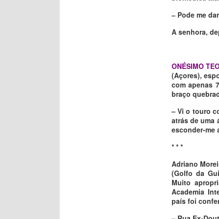
‒ Pode me dar
A senhora, de
ONÉSIMO TE
(Açores), esp
com apenas 70
braço quebrad
– Vi o touro 
atrás de uma 
esconder-me at
* * *
Adriano Morei
(Golfo da Gui
Muito apropr
Academia Int
país foi confe
– Rua Ex-Dout