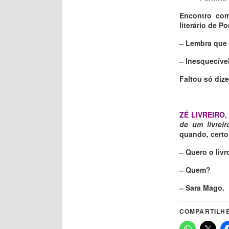
Encontro co
literário de 
‒ Lembra que 
‒ Inesquecível
Faltou só dize
ZÉ LIVREIRO
de um livreir
quando, certo
‒ Quero o liv
‒ Quem?
‒ Sara Mago.
COMPARTILHE