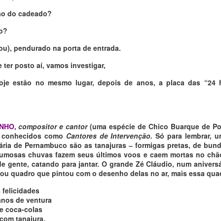
zão do cadeado?
o?
ou), pendurado na porta de entrada.
ter posto aí, vamos investigar,
oje estão no mesmo lugar, depois de anos, a placa das “24 h
INHO
,
compositor e cantor
(uma espécie de Chico Buarque de Por
o conhecidos como
Cantores de Intervenção.
Só para lembrar, u
ária de Pernambuco são as tanajuras ‒ formigas pretas, de bun
lumosas chuvas fazem seus últimos voos e caem mortas no chão
de gente, catando para jantar. O grande Zé Cláudio, num aniversá
rtou quadro que pintou com o desenho delas no ar, mais essa qua
 felicidades
anos de ventura
e coca-colas
com tanajura.