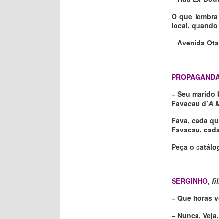
O que lembra 
local, quando
‒ Avenida Ota
PROPAGAND
‒ Seu marido 
Favacau d’
A M
Fava, cada
Favacau, ca
Peça o catálo
SERGINHO
,
fi
‒ Que horas 
‒ Nunca. Veja,