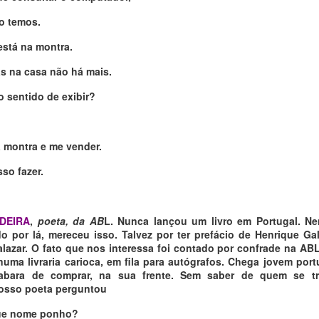
o temos.
está na montra.
as na casa não há mais.
o sentido de exibir?
a montra e me vender.
so fazer.
DEIRA
,
poeta, da AB
L. Nunca lançou um livro em Portugal. 
do por lá, mereceu isso. Talvez por ter prefácio de Henrique Ga
alazar. O fato que nos interessa foi contado por confrade na AB
numa livraria carioca, em fila para autógrafos. Chega jovem por
cabara de comprar, na sua frente. Sem saber de quem se tr
nosso poeta perguntou
que nome ponho?