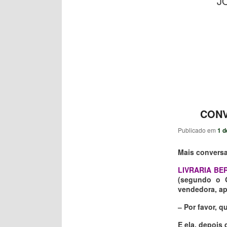
J
CONV
Publicado em
1 d
Mais conversa
LIVRARIA BE
(segundo o G
vendedora, a
‒ Por favor, qu
E ela, depois