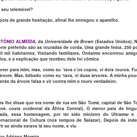
 seu telemóvel?
pois de grande hesitação, afinal lhe entregou o aparelho.
OTÓNIO ALMEIDA
, da
Universidade de Brown
(Estados Unidos). Na
orte preferido são as touradas de corda. Uma grande festa, 250 po
 mil habitantes. Visitando familiares, Onésimo encontrou ami
os, e a explicação que recebeu dele foi cômica
correr para mim; mas, como eu ‘tava c’os copos, vi dois touros. F
árvore. Mas, bêbado como eu ‘tava, vi duas árvores. A minha pouc
rás da árvore falsa e vir contra mim o touro verdadeiro.
ra lhe disse que era nome de rua em São Tomé, capital de São T
né, costa ocidental da África Central). O menor país de líng
iada, essa homenagem, por ter sido ministro do Ultramar e 
ernacional de Cultura (nos tempos de Salazar). Depois da ind
rir se ainda estava lá seu nome, e viu
or Adriano Moreira.