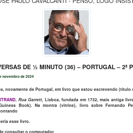
OSÉ PAULO CAVALCANTI - PENSO, LOGO INSIS
ERSAS DE ½ MINUTO (36) ‒ PORTUGAL ‒ 2ª 
e novembro de 2024
s, novamente de Portugal, em livro que estou escrevendo (título 
RTRAND
,
Rua Garrett
, Lisboa, fundada em 1732, mais antiga liv
uiness Book). Na montra (vitrine), livro sobre Fernando Pe
pontando
eria esse livro.
 de consultar o computador,