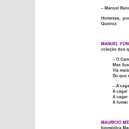
– Manuel Band
Homessa, pod
Queiroz.
MANUEL FON
coleção dos q
‒ O Cam
Mas ilus
Via mai
Do que 
‒ A caga
A cagar 
A cagar 
A fumar 
MAURÍCIO M
biomédica Mar