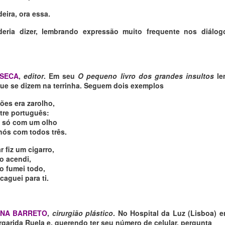
eira, ora essa.
eria dizer, lembrando expressão muito frequente nos diálo
SECA
,
editor
. Em seu
O pequeno livro dos grandes insultos
le
ue se dizem na terrinha. Seguem dois exemplos
ões era zarolho,
tre português:
s só com um olho
nós com todos três.
r fiz um cigarro,
o acendi,
o fumei todo,
caguei para ti.
ENA BARRETO
,
cirurgião plástico
. No Hospital da Luz (Lisboa) 
garida Ruela e, querendo ter seu número de celular, pergunta