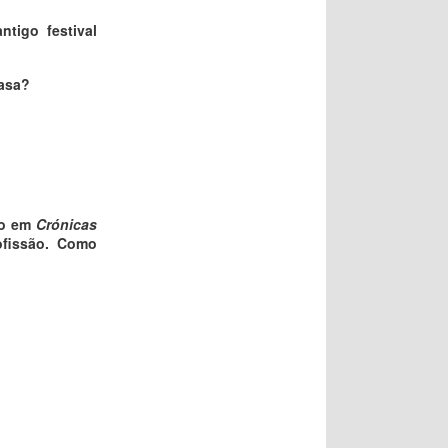
tigo festival
casa?
do em
Crónicas
ofissão. Como