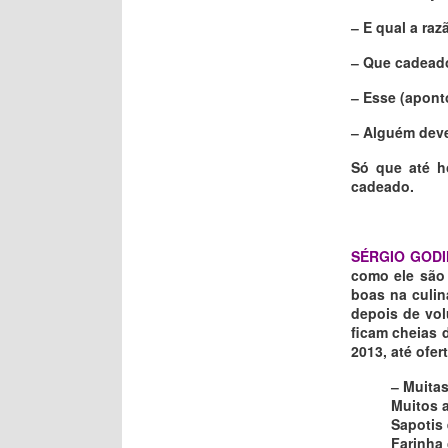
‒ E qual a ra
‒ Que cadead
‒ Esse (apont
‒ Alguém deve 
Só que até h
cadeado.
SÉRGIO GOD
como ele sã
boas na culin
depois de vo
ficam cheias 
2013, até ofe
‒ Muitas
Muitos 
Sapotis 
Farinha 