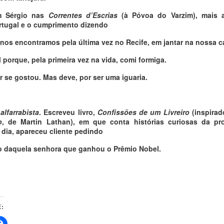
m Sérgio nas
Correntes d’Escrias
(à Póvoa do Varzim), mais an
Portugal e o cumprimento dizendo
nos encontramos pela última vez no Recife, em jantar na nossa 
 porque, pela primeira vez na vida, comi formiga.
r se gostou. Mas deve, por ser uma iguaria.
,
alfarrabista
. Escreveu livro,
Confissões de um Livreiro
(inspira
o
, de Martin Lathan), em que conta histórias curiosas da pr
 dia, apareceu cliente pedindo
ro daquela senhora que ganhou o Prêmio Nobel.
: