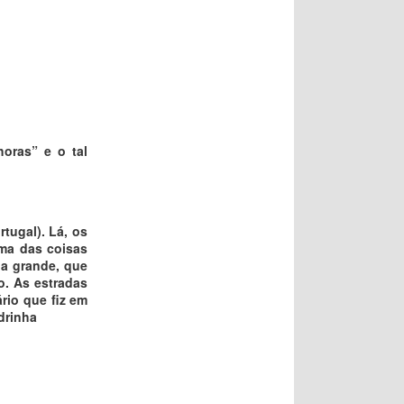
oras” e o tal
tugal). Lá, os
ma das coisas
da grande, que
. As estradas
rio que fiz em
drinha