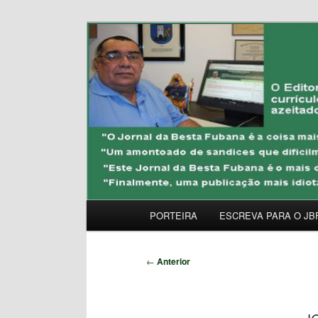
Pular
Uma Gazeta Escrota
para
o
JORNAL DA BESTA 
conteúdo
principal
Menu
PORTEIRA
ESCREVA PARA O JB
principal
Navegação
←
Anterior
de
posts