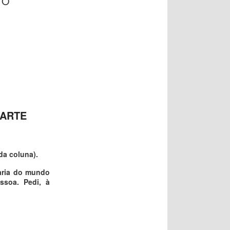
TO
PARTE
da coluna).
raria do mundo
ssoa. Pedi, à