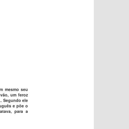
Nem mesmo seu
lvão, um feroz
L. Segundo ele
tuguês e põe o
atava, para a