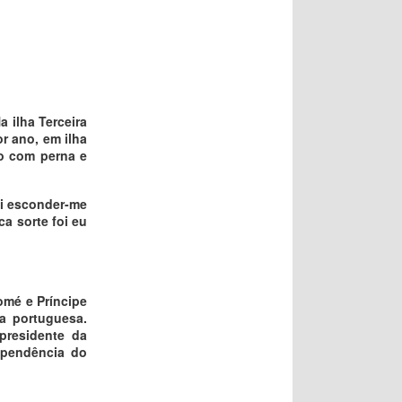
 ilha Terceira
r ano, em ilha
go com perna e
ui esconder-me
a sorte foi eu
omé e Príncipe
ua portuguesa.
presidente da
ependência do