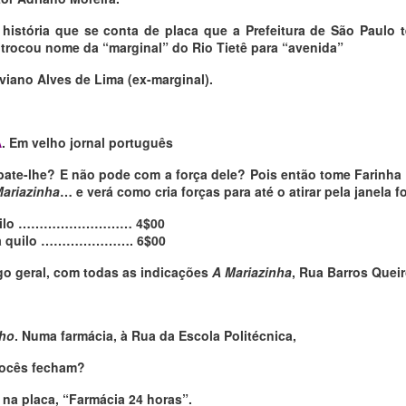
história que se conta de placa que a Prefeitura de São Paulo t
 trocou nome da “marginal” do Rio Tietê para “avenida”
viano Alves de Lima (ex-marginal).
A
. Em velho jornal português
bate-lhe? E não pode com a força dele? Pois então tome Farinha
ariazinha
… e verá como cria forças para até o atirar pela janela 
 quilo ……………………… 4$00
da quilo …………………. 6$00
go geral, com todas as indicações
A Mariazinha
, Rua Barros Queir
lho
. Numa farmácia, à Rua da Escola Politécnica,
vocês fecham?
 na placa, “Farmácia 24 horas”.