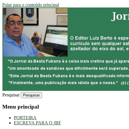
Pular para o conteúdo principal
Uma Gazeta Escrota
JORNAL DA BESTA FUBANA
Pesquisar
Menu principal
PORTEIRA
ESCREVA PARA O JBF