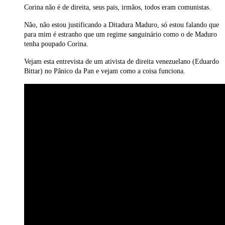
Corina não é de direita, seus pais, irmãos, todos eram comunistas.
Não, não estou justificando a Ditadura Maduro, só estou falando que
para mim é estranho que um regime sanguinário como o de Maduro
tenha poupado Corina.
Vejam esta entrevista de um ativista de direita venezuelano (Eduardo
Bittar) no Pânico da Pan e vejam como a coisa funciona.