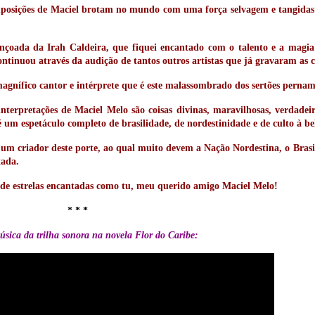
omposições de Maciel brotam no mundo com uma força selvagem e tangidas
ençoada da Irah Caldeira, que fiquei encantado com o talento e a magia
tinuou através da audição de tantos outros artistas que já gravaram as 
gnífico cantor e intérprete que é este malassombrado dos sertões perna
nterpretações de Maciel Melo são coisas divinas, maravilhosas, verdadei
 um espetáculo completo de brasilidade, de nordestinidade e de culto à be
m criador deste porte, ao qual muito devem a Nação Nordestina, o Brasil 
tada.
éu de estrelas encantadas como tu, meu querido amigo Maciel Melo!
* * *
sica da trilha sonora na novela Flor do Caribe: