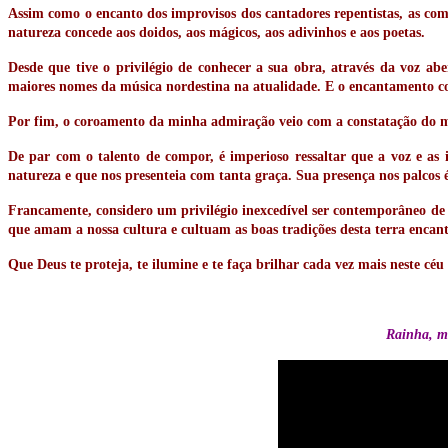
Assim como o encanto dos improvisos dos cantadores repentistas, as c
natureza concede aos doidos, aos mágicos, aos adivinhos e aos poetas.
Desde que tive o privilégio de conhecer a sua obra, através da voz ab
maiores nomes da música nordestina na atualidade. E o encantamento con
Por fim, o coroamento da minha admiração veio com a constatação do ma
De par com o talento de compor, é imperioso ressaltar que a voz e as i
natureza e que nos presenteia com tanta graça. Sua presença nos palcos é
Francamente, considero um privilégio inexcedível ser contemporâneo de u
que amam a nossa cultura e cultuam as boas tradições desta terra encan
Que Deus te proteja, te ilumine e te faça brilhar cada vez mais neste c
Rainha, mú