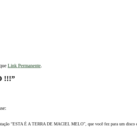
rque
Link Permanente
.
!!!
”
sse:
sentação “ESTA É A TERRA DE MACIEL MELO”, que você fez para um disco del