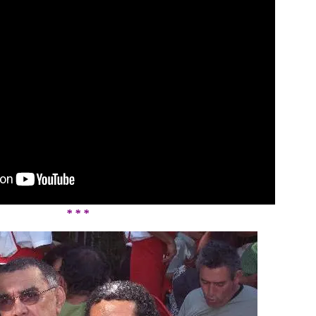
* * *