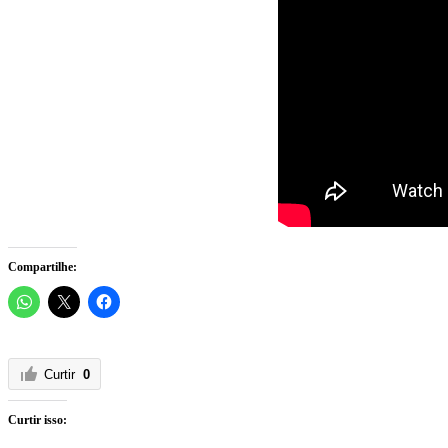
Compartilhe:
Curtir
0
Curtir isso: