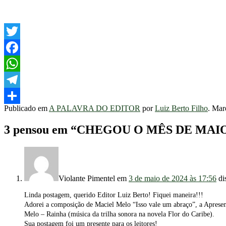
Twitter
Facebook
WhatsApp
Telegram
Publicado em
A PALAVRA DO EDITOR
por
Luiz Berto Filho
. Ma
Share
3 pensou em “
CHEGOU O MÊS DE MAIO 
Violante Pimentel
em
3 de maio de 2024 às 17:56
di
Linda postagem, querido Editor Luiz Berto! Fiquei maneira!!!
Adorei a composição de Maciel Melo “Isso vale um abraço”, a Apre
Melo – Rainha (música da trilha sonora na novela Flor do Caribe).
Sua postagem foi um presente para os leitores!