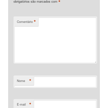
*
obrigatórios são marcados com
*
Comentário
*
Nome
*
E-mail