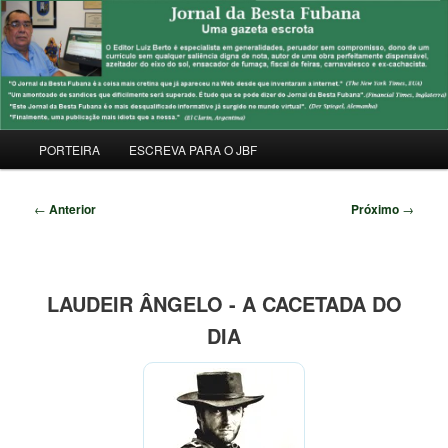
Pular
Uma Gazeta Escrota
para
Pesqu
o
conteúdo
JORNAL DA BESTA FUBANA
principal
Menu
PORTEIRA
ESCREVA PARA O JBF
principal
Navegação
←
Anterior
Próximo
→
de
posts
LAUDEIR ÂNGELO - A CACETADA DO
DIA