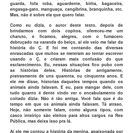
guarda, fofa toba, aguardente, birita, bagaceira,
engasga-gato, manguaça, cangibrina, branquinha, etc.
Mas, não é sobre ela que quero falar.
Como eu dizia, o autor deste texto, depois de
brindarmos com dois copitos, ofereceu-me um
charuto, e ficamos, alegres, com o fumacero
debruçado na varanda do beiço, aí ele veio me falar da
história do Ç. E foi me contando das diversas
enrascadas que muitos se meteram ao tentar escrever
usando o Ç, e criaram mais confusão do que
esclarecimento. Eu, nessas situações fico pubo com
as histórias deles. Histórias de antigamente,
pratrasmente de uns quarenta, ou cinquenta anos. E
ele me disse, historias daqueles tempos quando os
animais ainda falavam. E eu, para mangar dele, com
tudo quanto é dente vindo ver o encabulamento do
coitado dizia: Não é tão antiga. Você fala que é do
tempo em que os animais ainda falavam. Tá atraso.
Hoje, não somente falam, como alguns tipos, com
casco inteiriço são eleitos para altos cargos na Res
Pública, mas deixa isso pra lá.
Aí ele me contou a história da menina, apaixonada por