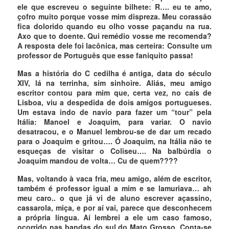
ele que escreveu o seguinte bilhete: R…. eu te amo,
çofro muito porque vosse mim dispreza. Meu corassão
fica dolorido quando eu olho vosse paçandu na rua.
Axo que to doente. Qui remédio vosse me recomenda?
A resposta dele foi lacônica, mas certeira: Consulte um
professor de Português que esse faniquito passa!
Mas a história do C cedilha é antiga, data do século
XIV, lá na terrinha, sim sinhoire. Aliás, meu amigo
escritor contou para mim que, certa vez, no cais de
Lisboa, viu a despedida de dois amigos portugueses.
Um estava indo de navio para fazer um “tour” pela
Itália: Manoel e Joaquim, para variar. O navio
desatracou, e o Manuel lembrou-se de dar um recado
para o Joaquim e gritou…. Ó Joaquim, na Itália não te
esqueças de visitar o Coliseu…. Na balbúrdia o
Joaquim mandou de volta… Cu de quem????
Mas, voltando à vaca fria, meu amigo, além de escritor,
também é professor igual a mim e se lamuriava… ah
meu caro.. o que já vi de aluno escrever açassino,
cassarola, miça, e por aí vai, parece que desconhecem
a própria língua. Aí lembrei a ele um caso famoso,
ocorrido nas bandas do sul do Mato Grosso. Conta-se