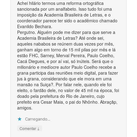
Achei hilário termos uma reforma ortográfica
sancionada por um analfabeto. Isso tudo foi uma
imposição da Academia Brasileira de Letras, e o
coordenador parece ter sido o acadêmico chamado
Evanildo Bechara.
Pergutno. Alguém pode me dizer para que serve a
Academia Brasileira de Letras? Até onde sei,
aqueles nababos se reúnem duas vezes por mês,
ganham algo em torno de 15 mil pilas por mês e lá
estão FHC, Sarney, Merval Pereira, Paulo Coelho,
Cacá Diegues, e por aí vai, só inúteis. Será que o
milionário e medíocre autor Paulo Coelho recebe a
grana participa das reuniões meio digital, para fazer
jus à grana, considerando que ele mora em uma
mansão na Suiça?. Por falar nele, quando ele foi
eleito, o fardão dele, no valor de 45 mil na época, foi
doado pela prefeitura do Rio de Janeiro, cujo
prefeito era Cesar Maia, o pai do Nhônho. Abraçãp,
amigos.
Carregando...
↓
Comentar