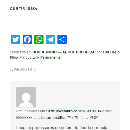
CURTIR ISSO:
Twitter
Facebook
WhatsApp
Telegram
Share
Publicado em
ROQUE NUNES – AI, QUE PREGUIÇA!
por
Luiz Berto
Filho
. Marque
Link Permanente
.
13 PENSOU EM “
Ç
”
Arthur Tavares
em
19 de novembro de 2020 às 15:14
disse:
kkkkkkkk ….. faltou cedilha ????!!!! ….. PQP
Imagino professores de ontem, tentando dar aula