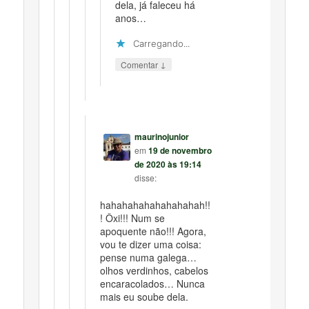
dela, já faleceu há
anos…
Carregando...
↓
Comentar
maurinojunior
em
19 de novembro
de 2020 às 19:14
disse:
hahahahahahahahahah!!
! Ôxi!!! Num se
apoquente não!!! Agora,
vou te dizer uma coisa:
pense numa galega…
olhos verdinhos, cabelos
encaracolados… Nunca
mais eu soube dela.