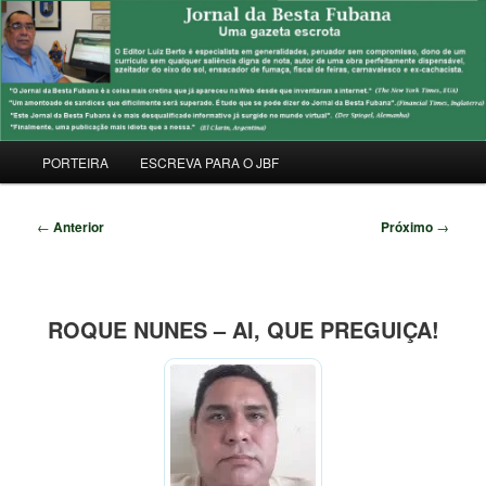
Pular
Uma Gazeta Escrota
para
Pesqu
o
conteúdo
JORNAL DA BESTA FUBANA
principal
Menu
PORTEIRA
ESCREVA PARA O JBF
principal
Navegação
←
Anterior
Próximo
→
de
posts
ROQUE NUNES – AI, QUE PREGUIÇA!