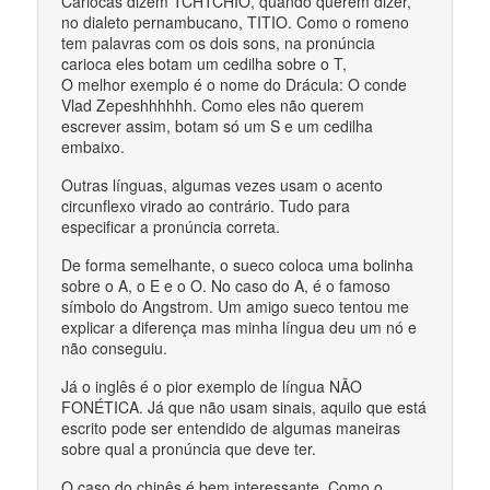
Cariocas dizem TCHTCHIO, quando querem dizer,
no dialeto pernambucano, TITIO. Como o romeno
tem palavras com os dois sons, na pronúncia
carioca eles botam um cedilha sobre o T,
O melhor exemplo é o nome do Drácula: O conde
Vlad Zepeshhhhhh. Como eles não querem
escrever assim, botam só um S e um cedilha
embaixo.
Outras línguas, algumas vezes usam o acento
circunflexo virado ao contrário. Tudo para
especificar a pronúncia correta.
De forma semelhante, o sueco coloca uma bolinha
sobre o A, o E e o O. No caso do A, é o famoso
símbolo do Angstrom. Um amigo sueco tentou me
explicar a diferença mas minha língua deu um nó e
não conseguiu.
Já o inglês é o pior exemplo de língua NÃO
FONÉTICA. Já que não usam sinais, aquilo que está
escrito pode ser entendido de algumas maneiras
sobre qual a pronúncia que deve ter.
O caso do chinês é bem interessante. Como o