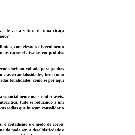
va de ver a soltura de uma ricaça
noso?
ibuída, com elevado discernimento
monstrações efetivadas em prol dos
reendedorismo voltado para ganhos
 e as escandalosidades, bem como
iadas tonalidades, como se por aqui
 os socialmente mais confortáveis,
utocrítica, tudo se reduzindo a um
icas sadias que buscam consolidar o
s, o coitadismo e o medo de correr
ima do nada ser, a desolidariedade e