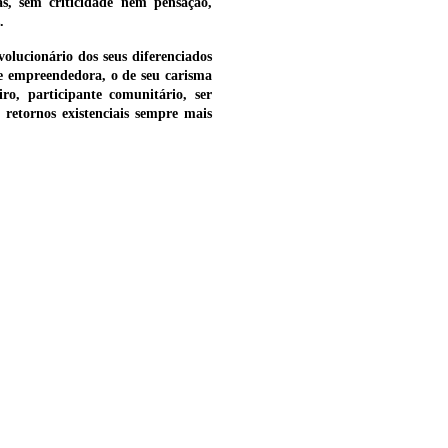
as, sem criticidade nem pensação,
.
olucionário dos seus diferenciados
dade empreendedora, o de seu carisma
ro, participante comunitário, ser
retornos existenciais sempre mais