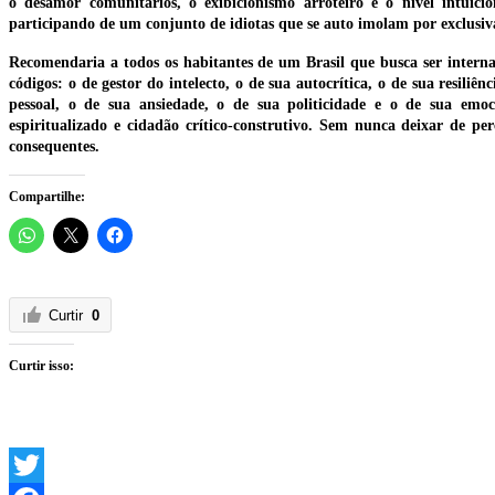
o desamor comunitários, o exibicionismo arroteiro e o nível intuici
participando de um conjunto de idiotas que se auto imolam por exclusiv
Recomendaria a todos os habitantes de um Brasil que busca ser internac
códigos: o de gestor do intelecto, o de sua autocrítica, o de sua resili
pessoal, o de sua ansiedade, o de sua politicidade e o de sua emoci
espiritualizado e cidadão crítico-construtivo. Sem nunca deixar de p
consequentes.
Compartilhe:
Curtir
0
Curtir isso: