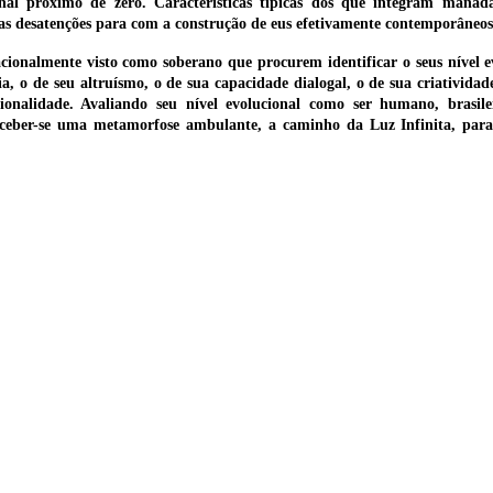
onal próximo de zero. Características típicas dos que integram manad
as desatenções para com a construção de eus efetivamente contemporâneos
ionalmente visto como soberano que procurem identificar o seus nível ev
ência, o de seu altruísmo, o de sua capacidade dialogal, o de sua criativi
onalidade. Avaliando seu nível evolucional como ser humano, brasilei
erceber-se uma metamorfose ambulante, a caminho da Luz Infinita, para 