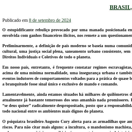
BRASI
Publicado em
8 de setembro de 2024
O estupidificante rebuliço provocado por uma manada posicionada em 
envolvida com ganhos financeiros ilícitos, nos remete a um questioname
Preliminarmente, a definição de país moderno se baseia numa comuni
cultural, uma justiça social plena, saneamento urbano consistente, sem
Direitos Individuais e Coletivos de todo o planeta.
Em nosso país, entretanto, é frequente constatar regimes escravagist
acima de uma mínima normalidade, uma insegurança urbana e também 
eventos indutores de comportamentos voltados para a prática de quase ba
a branquitude fosse sinal único e exclusivo de mando e comando.
Lamentavelmente, ainda estamos situados há milhares de quilômetros de 
atualmente já bastante temerosos dos seus amanhãs nada promissores. E 
“se deus quiser” radicalmente despropositado, posto que a responsabilid
todo nacional entre os ambientes mais dignos do planeta.
O psiquiatra brasileiro Augusto Cury alerta para as armadilhas que ame
riscos. Para não citar mais alguns: a incultura, o mandonismo machista, o