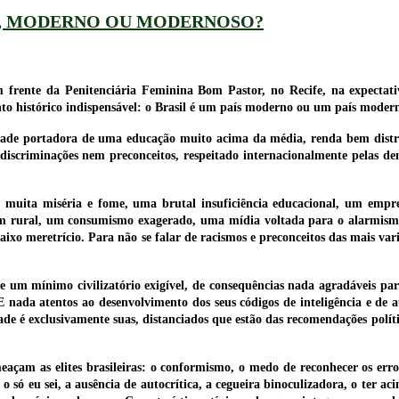
L, MODERNO OU MODERNOSO?
frente da Penitenciária Feminina Bom Pastor, no Recife, na expectati
nto histórico indispensável: o Brasil é um país moderno ou um país moder
dade portadora de uma educação muito acima da média, renda bem distr
 discriminações nem preconceitos, respeitado internacionalmente pelas de
as, muita miséria e fome, uma brutal insuficiência educacional, um emp
rural, um consumismo exagerado, uma mídia voltada para o alarmismo
ixo meretrício. Para não se falar de racismos e preconceitos das mais var
um mínimo civilizatório exigível, de consequências nada agradáveis para
nada atentos ao desenvolvimento dos seus códigos de inteligência e de a
ade é exclusivamente suas, distanciados que estão das recomendações polít
açam as elites brasileiras: o conformismo, o medo de reconhecer os erro
 só eu sei, a ausência de autocrítica, a cegueira binoculizadora, o ter ac