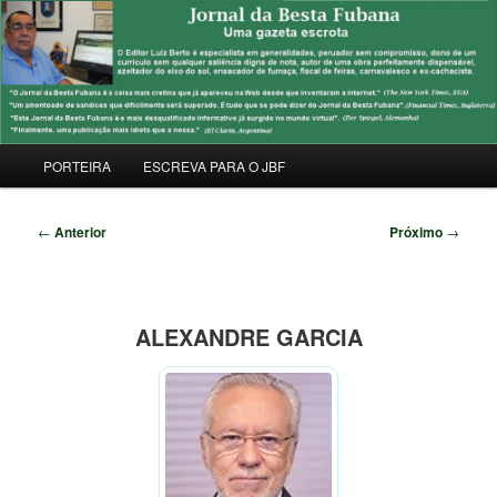
Pular
Uma Gazeta Escrota
para
Pesqu
o
conteúdo
JORNAL DA BESTA FUBANA
principal
Menu
PORTEIRA
ESCREVA PARA O JBF
principal
Navegação
←
Anterior
Próximo
→
de
posts
ALEXANDRE GARCIA