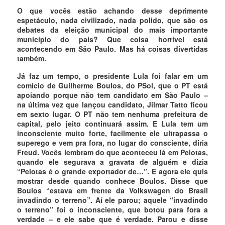
O que vocês estão achando desse deprimente
espetáculo, nada civilizado, nada polido, que são os
debates da eleição municipal do mais importante
município do país? Que coisa horrível está
acontecendo em São Paulo. Mas há coisas divertidas
também.
Já faz um tempo, o presidente Lula foi falar em um
comício de Guilherme Boulos, do PSol, que o PT está
apoiando porque não tem candidato em São Paulo –
na última vez que lançou candidato, Jilmar Tatto ficou
em sexto lugar. O PT não tem nenhuma prefeitura de
capital, pelo jeito continuará assim. E Lula tem um
inconsciente muito forte, facilmente ele ultrapassa o
superego e vem pra fora, no lugar do consciente, diria
Freud. Vocês lembram do que aconteceu lá em Pelotas,
quando ele segurava a gravata de alguém e dizia
“Pelotas é o grande exportador de…”. E agora ele quis
mostrar desde quando conhece Boulos. Disse que
Boulos “estava em frente da Volkswagen do Brasil
invadindo o terreno”. Aí ele parou; aquele “invadindo
o terreno” foi o inconsciente, que botou para fora a
verdade – e ele sabe que é verdade. Parou e disse