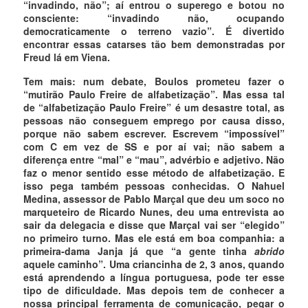
“invadindo, não”; aí entrou o superego e botou no
consciente: “invadindo não, ocupando
democraticamente o terreno vazio”. É divertido
encontrar essas catarses tão bem demonstradas por
Freud lá em Viena.
Tem mais: num debate, Boulos prometeu fazer o
“mutirão Paulo Freire de alfabetização”. Mas essa tal
de “alfabetização Paulo Freire” é um desastre total, as
pessoas não conseguem emprego por causa disso,
porque não sabem escrever. Escrevem “impossível”
com C em vez de SS e por aí vai; não sabem a
diferença entre “mal” e “mau”, advérbio e adjetivo. Não
faz o menor sentido esse método de alfabetização. E
isso pega também pessoas conhecidas. O Nahuel
Medina, assessor de Pablo Marçal que deu um soco no
marqueteiro de Ricardo Nunes, deu uma entrevista ao
sair da delegacia e disse que Marçal vai ser “elegido”
no primeiro turno. Mas ele está em boa companhia: a
primeira-dama Janja já que “a gente tinha
abrido
aquele caminho”. Uma criancinha de 2, 3 anos, quando
está aprendendo a língua portuguesa, pode ter esse
tipo de dificuldade. Mas depois tem de conhecer a
nossa principal ferramenta de comunicação, pegar o