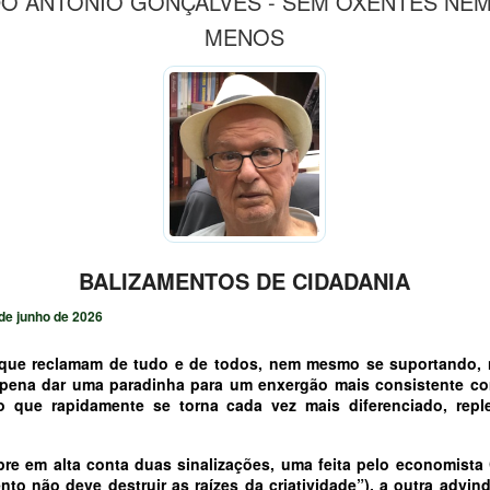
O ANTÔNIO GONÇALVES - SEM OXENTES NEM
MENOS
BALIZAMENTOS DE CIDADANIA
de junho de 2026
 que reclamam de tudo e de todos, nem mesmo se suportando, n
 pena dar uma paradinha para um enxergão mais consistente c
que rapidamente se torna cada vez mais diferenciado, repl
e em alta conta duas sinalizações, uma feita pelo economista
nto não deve destruir as raízes da criatividade”), a outra advi