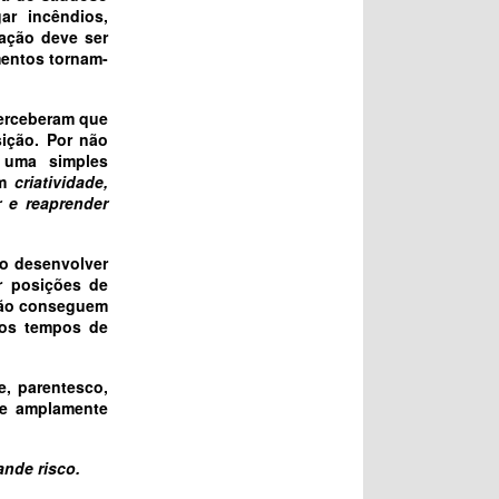
ar incêndios,
mação deve ser
mentos tornam-
perceberam que
ição. Por não
 uma simples
m
criatividade,
r e reaprender
no desenvolver
r posições de
não conseguem
 dos tempos de
, parentesco,
se amplamente
nde risco.