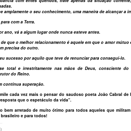
dância com entes queridos, trate apenas da situação corrente
sadas.
he amplamente o seu conhecimento, uma maneira de alcançar a im
l para com a Terra.
or ano, vá a algum lugar onde nunca esteve antes.
 de que o melhor relacionamento é aquele em que o amor mútuo
m precisa do outro.
seu sucesso por aquilo que teve de renunciar para consegui-lo.
-se total e irrestritamente nas mãos de Deus, consciente do
utor do Reino.
em contínua superação.
mile cada vez mais o pensar do saudoso poeta João Cabral de 
resposta que o espetáculo da vida”.
 bem arretado de muito ótimo para todos aqueles que militam
brasileiro e para todos!
: