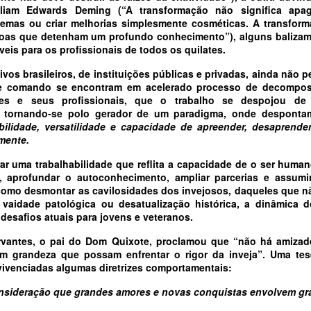
lliam Edwards Deming (“A transformação não significa apag
lemas ou criar melhorias simplesmente cosméticas. A transfor
soas que detenham um profundo conhecimento”), alguns baliza
eis para os profissionais de todos os quilates.
ivos brasileiros, de instituições públicas e privadas, ainda não 
e comando se encontram em acelerado processo de decompos
eles e seus profissionais, que o trabalho se despojou de
e, tornando-se polo gerador de um paradigma, onde desponta
xibilidade, versatilidade e capacidade de apreender, desaprende
mente.
r uma trabalhabilidade que reflita a capacidade de o ser huma
, aprofundar o autoconhecimento, ampliar parcerias e assumi
omo desmontar as cavilosidades dos invejosos, daqueles que 
r vaidade patológica ou desatualização histórica, a dinâmica
desafios atuais para jovens e veteranos.
rvantes, o pai do Dom Quixote, proclamou que “não há amizade
em grandeza que possam enfrentar o rigor da inveja”. Uma te
vivenciadas algumas diretrizes comportamentais:
nsideração que grandes amores e novas conquistas envolvem gra