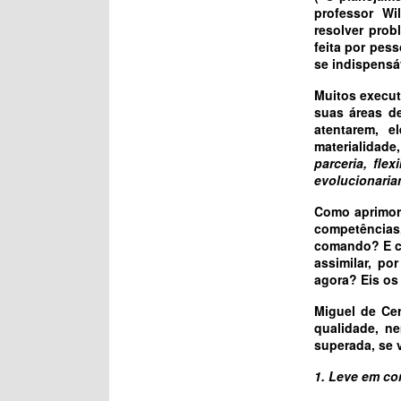
professor Wi
resolver prob
feita por pes
se indispensáv
Muitos execut
suas áreas d
atentarem, 
materialidad
parceria, fle
evolucionaria
Como aprimora
competências
comando? E c
assimilar, po
agora? Eis os 
Miguel de Ce
qualidade, n
superada, se 
1. Leve em co