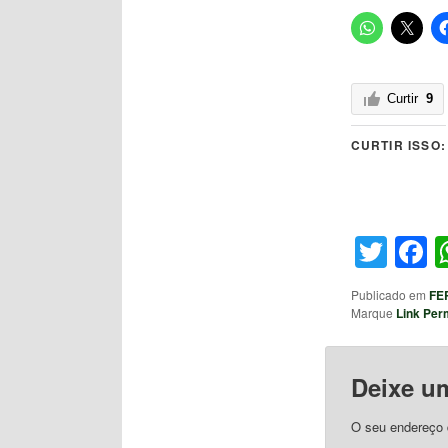
Curtir
9
CURTIR ISSO:
Twit
F
Publicado em
FE
Marque
Link Per
Deixe u
O seu endereço d