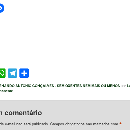
ter
acebook
WhatsApp
Telegram
Share
RNANDO ANTÔNIO GONÇALVES - SEM OXENTES NEM MAIS OU MENOS
por
Lu
manente
.
m comentário
*
e e-mail não será publicado.
Campos obrigatórios são marcados com