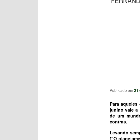
FERNAND
Publicado em
21 
Para aqueles
junino vale a
de um mundo 
contras.
Levando sempr
(“O planejame