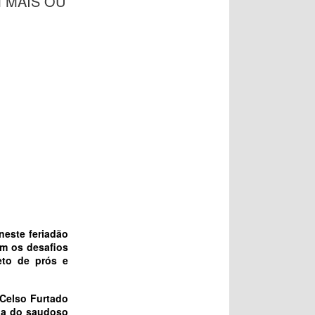
 MAIS OU
este feriadão
om os desafios
eto de prós e
 Celso Furtado
nda do saudoso