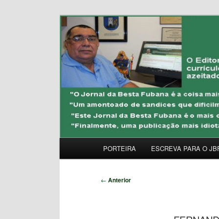
Pular
Uma Gazeta Escrota
para
o
JORNAL DA BESTA 
conteúdo
principal
Menu
PORTEIRA
ESCREVA PARA O JB
principal
Navegação
←
Anterior
de
posts