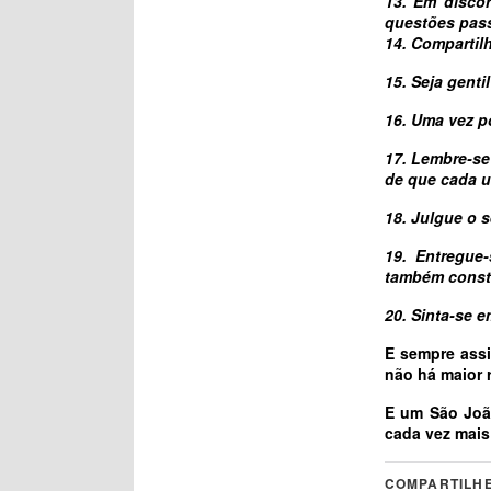
13. Em discor
questões pas
14. Compartil
15. Seja genti
16. Uma vez p
17. Lembre-se
de que cada u
18. Julgue o 
19. Entregue
também constr
20. Sinta-se 
E sempre assi
não há maior 
E um São João
cada vez mais 
COMPARTILHE