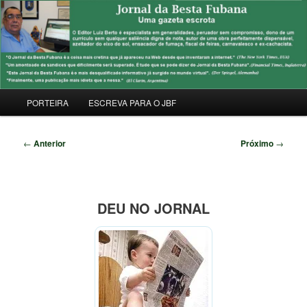
Pular
Uma Gazeta Escrota
para
Pesqu
o
conteúdo
JORNAL DA BESTA FUBANA
principal
Menu
PORTEIRA
ESCREVA PARA O JBF
principal
Navegação
←
Anterior
Próximo
→
de
posts
DEU NO JORNAL