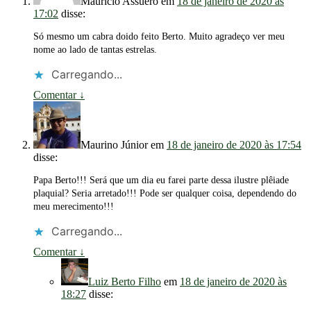
Maurício Assuero
em
18 de janeiro de 2020 às
17:02
disse:
Só mesmo um cabra doido feito Berto. Muito agradeço ver meu
nome ao lado de tantas estrelas.
Carregando...
Comentar
↓
Maurino Júnior
em
18 de janeiro de 2020 às 17:54
disse:
Papa Berto!!! Será que um dia eu farei parte dessa ilustre plêiade
plaquial? Seria arretado!!! Pode ser qualquer coisa, dependendo do
meu merecimento!!!
Carregando...
Comentar
↓
Luiz Berto Filho
em
18 de janeiro de 2020 às
18:27
disse: