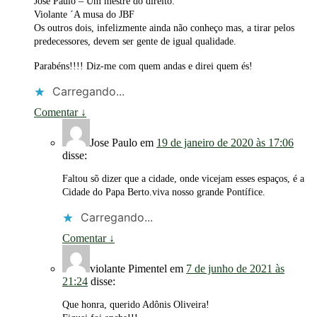
José Paulo – Um mestre do direito.
Violante ´A musa do JBF
Os outros dois, infelizmente ainda não conheço mas, a tirar pelos
predecessores, devem ser gente de igual qualidade.
Parabéns!!!! Diz-me com quem andas e direi quem és!
Carregando...
Comentar
↓
Jose Paulo
em
19 de janeiro de 2020 às 17:06
disse:
Faltou sõ dizer que a cidade, onde vicejam esses espaços, é a
Cidade do Papa Berto.viva nosso grande Pontífice.
Carregando...
Comentar
↓
violante Pimentel
em
7 de junho de 2021 às
21:24
disse:
Que honra, querido Adônis Oliveira!