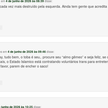
a
em
4 de junho de 2026 às 08:39
disse:
 cada vez mais destruído pela esquerda. Ainda tem gente que acredita
↓
es
em
4 de junho de 2026 às 09:46
disse:
y, tudo bem, o toba é seu,. procure seu “almo gêmeo” e seja feliz, se 
ís, o Estado Islamico está contratando voluntários trans para entret
 favor, parem de encher o saco!
↓
e junho de 2026 às 10:25
disse: