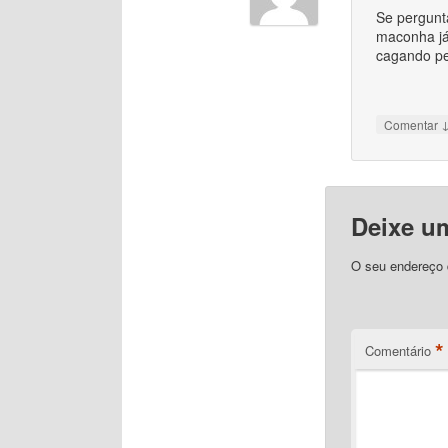
Se pergunt
maconha já
cagando pe
Comentar
Deixe u
O seu endereço d
*
Comentário