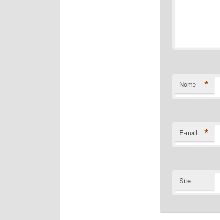
*
Nome
*
E-mail
Site