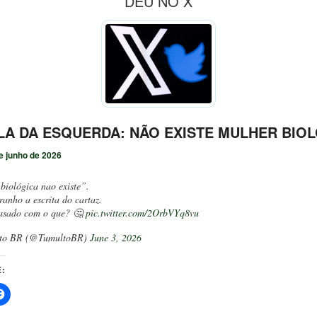
DEU NO X
A DA ESQUERDA: NÃO EXISTE MULHER BIOL
e junho de 2026
biológica nao existe”.
ranho a escrita do cartaz.
asado com o que? 🤔
pic.twitter.com/2OrbVYq8vu
to BR (@TumultoBR)
June 3, 2026
: