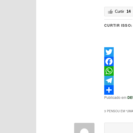
Curtir
14
CURTIR ISSO:
Twitter
Facebook
WhatsApp
Telegram
Publicado em
DE
Share
3 PENSOU EM “
UMA