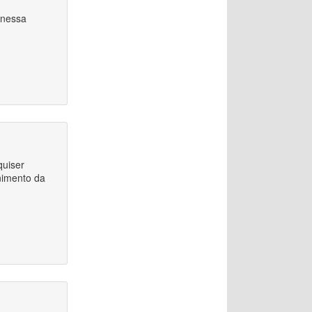
 nessa
quiser
enimento da