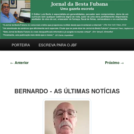
Pular
Uma Gazeta Escrota
para
Pesqu
o
conteúdo
JORNAL DA BESTA FUBANA
principal
Menu
PORTEIRA
ESCREVA PARA O JBF
principal
Navegação
←
Anterior
Próximo
→
de
posts
BERNARDO - AS ÚLTIMAS NOTÍCIAS