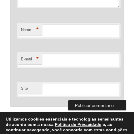
*
Nome
*
E-mail
Site
Utilizamos cookies essenciais e tecnologias semelhantes
de acordo com a nossa
Política de Privacidade
e, ao
continuar navegando, você concorda com estas condições.
Desenvolvido Por Bartolomeu Silva