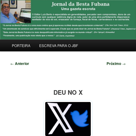
Pular
Uma Gazeta Escrota
para
Pesqu
o
conteúdo
JORNAL DA BESTA FUBANA
principal
Menu
PORTEIRA
ESCREVA PARA O JBF
principal
Navegação
←
Anterior
Próximo
→
de
posts
DEU NO X