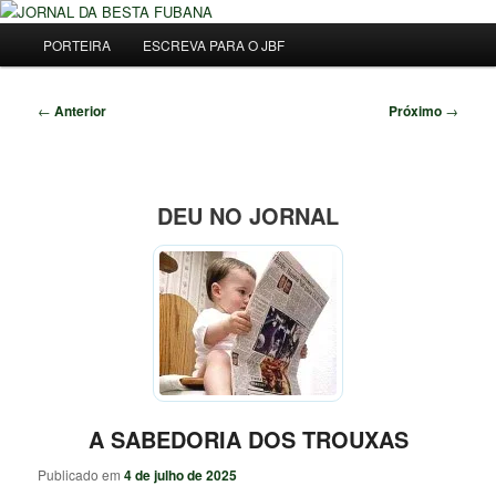
Pular
Uma Gazeta Escrota
para
Menu
Pesqu
PORTEIRA
ESCREVA PARA O JBF
o
principal
conteúdo
JORNAL DA BESTA FUBANA
principal
Navegação
←
Anterior
Próximo
→
de
posts
DEU NO JORNAL
A SABEDORIA DOS TROUXAS
Publicado em
4 de julho de 2025