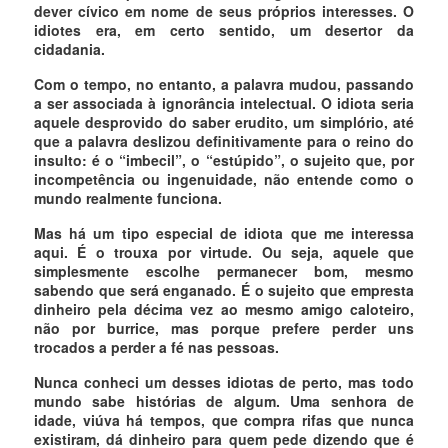
dever cívico em nome de seus próprios interesses. O
idiotes era, em certo sentido, um desertor da
cidadania.
Com o tempo, no entanto, a palavra mudou, passando
a ser associada à ignorância intelectual. O idiota seria
aquele desprovido do saber erudito, um simplório, até
que a palavra deslizou definitivamente para o reino do
insulto: é o “imbecil”, o “estúpido”, o sujeito que, por
incompetência ou ingenuidade, não entende como o
mundo realmente funciona.
Mas há um tipo especial de idiota que me interessa
aqui. É o trouxa por virtude. Ou seja, aquele que
simplesmente escolhe permanecer bom, mesmo
sabendo que será enganado. É o sujeito que empresta
dinheiro pela décima vez ao mesmo amigo caloteiro,
não por burrice, mas porque prefere perder uns
trocados a perder a fé nas pessoas.
Nunca conheci um desses idiotas de perto, mas todo
mundo sabe histórias de algum. Uma senhora de
idade, viúva há tempos, que compra rifas que nunca
existiram, dá dinheiro para quem pede dizendo que é