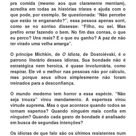
pra comida (mesmo aos que claramente mentiam),
acredita em todas as histórias tristes e ajuda com o
que pode, por exemplo. Se questionada: “Não percebe
que estão te enganando?”, essa pessoa apenas sorri,
como se no sorriso dissesse: “Filho, eu sei. Mas
prefiro errar fazendo o bem. No fim das contas, o que
eu perco? Uns reais? E o que eu ganho? A paz de não
ter virado uma velha amarga”.
O príncipe Míchkin, de
O Idiota
, de Dostoiévski, é o
patrono literário desses idiotas. Sua bondade não é
estratégica nem heroica, é quase involuntária, como
respirar. Ele vê o melhor nas pessoas não por cálculo,
mas porque seus olhos simplesmente não foram
treinados para a desconfiança.
O mundo moderno tem horror a essa espécie. “Não
seja trouxa” virou mandamento. A esperteza virou
virtude suprema. Mas o que acontece quando todos se
tornam espertos? Quando ninguém mais confia em
ninguém? Quando cada gesto de bondade é analisado
em busca de segundas intenções?
Os idiotas de que falo são os últimos resistentes num