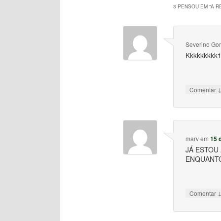
3 PENSOU EM “
A R
Severino Go
Kkkkkkkkk1
Comentar
marv
em
15 
JÁ ESTOU
ENQUANTO
Comentar