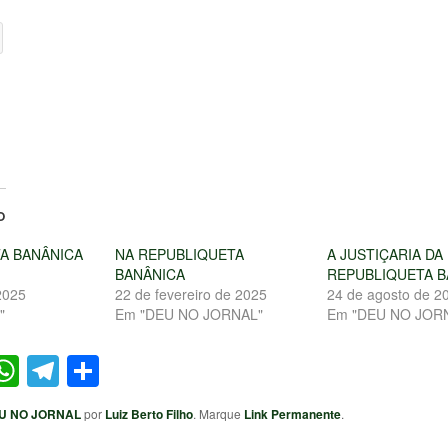
O
A BANÂNICA
NA REPUBLIQUETA
A JUSTIÇARIA DA
BANÂNICA
REPUBLIQUETA B
2025
22 de fevereiro de 2025
24 de agosto de 2
"
Em "DEU NO JORNAL"
Em "DEU NO JOR
ter
acebook
WhatsApp
Telegram
Share
U NO JORNAL
por
Luiz Berto Filho
. Marque
Link Permanente
.