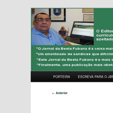
Pular
Uma Gazeta Escrota
para
o
JORNAL DA BESTA 
conteúdo
principal
Menu
PORTEIRA
ESCREVA PARA O JB
principal
Navegação
←
Anterior
de
posts