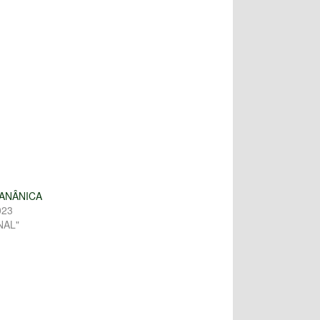
ANÂNICA
023
NAL"