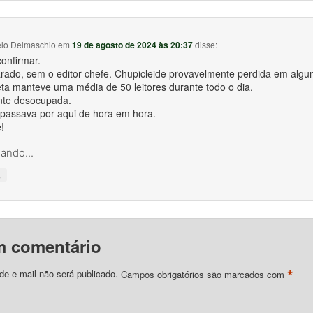
elo Delmaschio
em
19 de agosto de 2024 às 20:37
disse:
onfirmar.
rado, sem o editor chefe. Chupicleide provavelmente perdida em algu
ta manteve uma média de 50 leitores durante todo o dia.
nte desocupada.
assava por aqui de hora em hora.
!
ando...
↓
m comentário
*
e e-mail não será publicado.
Campos obrigatórios são marcados com