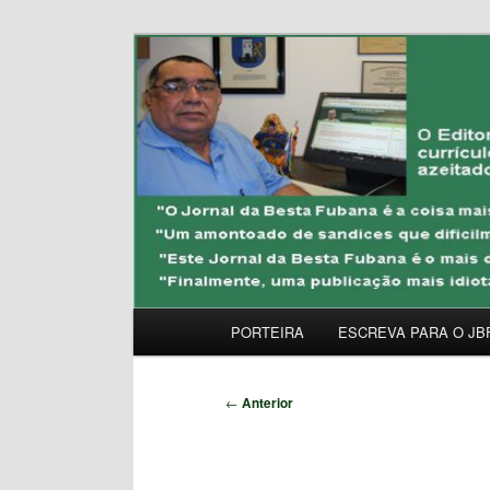
Pular
Uma Gazeta Escrota
para
o
JORNAL DA BESTA 
conteúdo
principal
Menu
PORTEIRA
ESCREVA PARA O JB
principal
Navegação
←
Anterior
de
posts