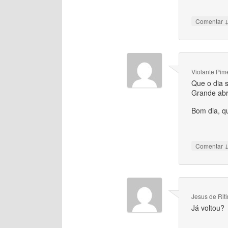
Comentar
Violante Pim
Que o dia s
Grande abr
Bom dia, qu
Comentar
Jesus de Rit
Já voltou?