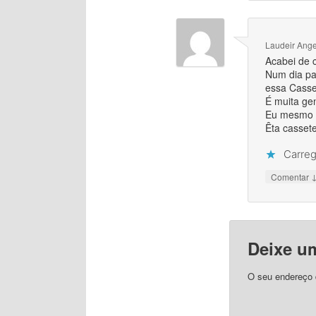
Laudeir Ang
Acabei de c
Num dia pa
essa Casse
É muita ge
Eu mesmo p
Êta cassete
Carreg
Comentar
Deixe u
O seu endereço d