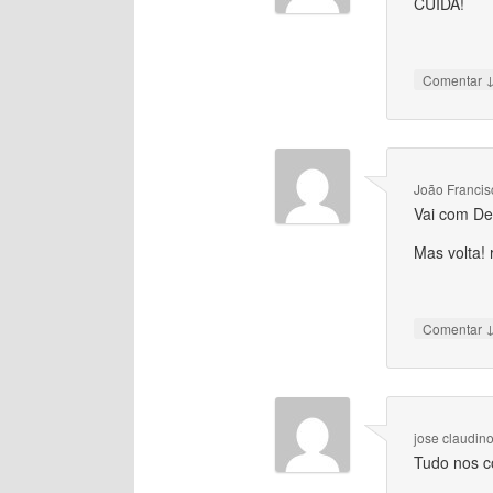
CUIDA!
Comentar
João Francis
Vai com De
Mas volta! 
Comentar
jose claudin
Tudo nos c