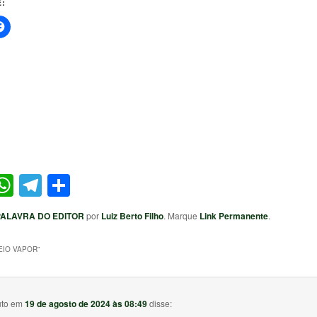
:
ter
acebook
WhatsApp
Telegram
Share
PALAVRA DO EDITOR
por
Luiz Berto Filho
. Marque
Link Permanente
.
EIO VAPOR
”
uto
em
19 de agosto de 2024 às 08:49
disse: