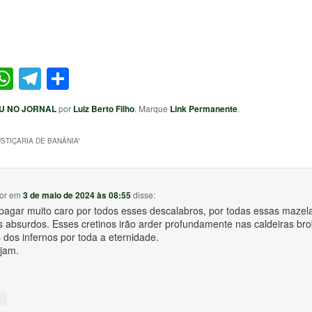
ter
acebook
WhatsApp
Telegram
Share
U NO JORNAL
por
Luiz Berto Filho
. Marque
Link Permanente
.
USTIÇARIA DE BANÂNIA
”
or
em
3 de maio de 2024 às 08:55
disse:
 pagar muito caro por todos esses descalabros, por todas essas mazela
s absurdos. Esses cretinos irão arder profundamente nas caldeiras br
 dos infernos por toda a eternidade.
ejam.
↓