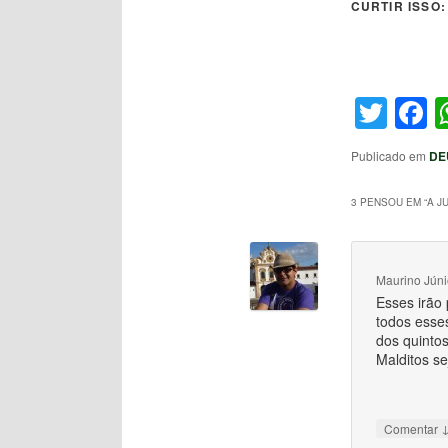
CURTIR ISSO:
Twit
F
Publicado em
DE
3 PENSOU EM “
A J
Maurino Júni
Esses irão
todos esse
dos quintos
Malditos s
Comentar