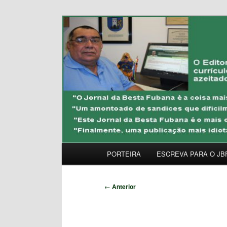
Pular
Uma Gazeta Escrota
para
o
JORNAL DA BESTA 
conteúdo
principal
Menu
PORTEIRA
ESCREVA PARA O JB
principal
Navegação
←
Anterior
de
posts