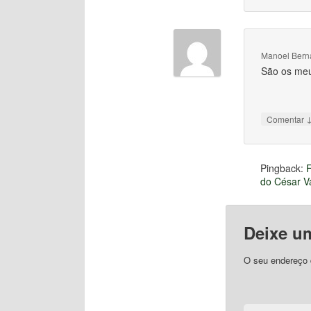
Manoel Bern
São os meu
Comentar
Pingback:
F
do César V
Deixe u
O seu endereço d