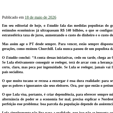
Publicado em
18 de maio de 2026
Em seu editorial de hoje, o
Estadão
fala das medidas populistas do g
estímulos econômicos já ultrapassam R$ 140 bilhões, o que se configura
estratosférica taxa de juros, aumentando o custo do dinheiro e o custo de
Mas assim age o PT desde sempre. Para vencer, estão sempre dispostos
gerações, como ensinou Churchill. Lula nunca passou de um populista da 
O
Estadão
conclui: “A conta dessas iniciativas, cedo ou tarde, chega ao
Se Lula efetivamente conseguir se reeleger, terá de arcar com a heranç
certo, claro, mas peca por ingenuidade. Se Lula se reeleger, jamais va
país socialista.
O que muito tucano se recusa a enxergar é essa dura realidade: para se
que os pobres e ignorantes são seus eleitores. Ora, por que então o peti
O que Lula visa, portanto, é criar dependência, para oferecer sempre 
alternância de poder se a economia for mal, precisa explicar o Nordest
perfeição esse problema: boa parcela da população depende do assistenci
Lula simplesmente não liga para a realidade, por isso não se importa c