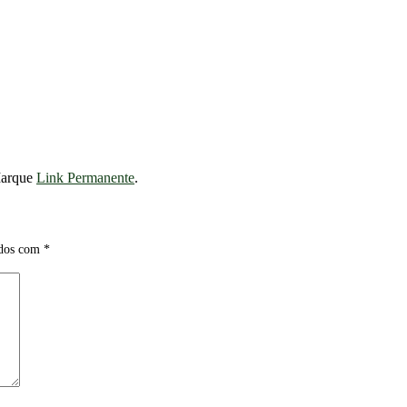
Marque
Link Permanente
.
ados com
*