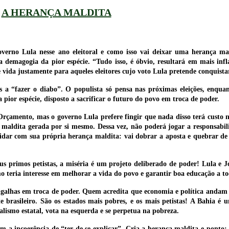
A HERANÇA MALDITA
overno Lula nesse ano eleitoral e como isso vai deixar uma herança m
 demagogia da pior espécie. “Tudo isso, é óbvio, resultará em mais infl
 vida justamente para aqueles eleitores cujo voto Lula pretende conquistar
 a “fazer o diabo”. O populista só pensa nas próximas eleições, enquan
pior espécie, disposto a sacrificar o futuro do povo em troca de poder.
 Orçamento, mas o governo Lula prefere fingir que nada disso terá custo 
a maldita gerada por si mesmo. Dessa vez, não poderá jogar a responsabil
i lidar com sua própria herança maldita: vai dobrar a aposta e quebrar d
us primos petistas, a miséria é um projeto deliberado de poder! Lula e J
smo teria interesse em melhorar a vida do povo e garantir boa educação a to
migalhas em troca de poder. Quem acredita que economia e política anda
e brasileiro. São os estados mais pobres, e os mais petistas! A Bahia é
alismo estatal, vota na esquerda e se perpetua na pobreza.
om a incoerência de “ter de se explicar”. Cria a herança maldita e ponto