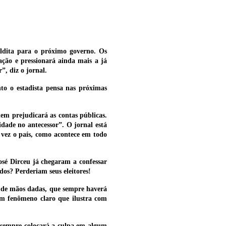
aldita para o próximo governo. Os
ação e pressionará ainda mais a já
”, diz o jornal.
to o estadista pensa nas próximas
nem prejudicará as contas públicas.
idade no antecessor”. O jornal está
e vez o país, como acontece em todo
osé Dirceu já chegaram a confessar
dos? Perderiam seus eleitores!
m de mãos dadas, que sempre haverá
 um fenômeno claro que ilustra com
: sempre colocará a culpa em algum