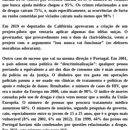
que busca ajuda médica chegou a 95%. Os crimes relacionados a uso
de drogas caíram 75%, e, mais especificamente, as ocorrências de furto
ou roubo cometidas por viciados caíram nada menos que 98% !
Em 2019 os deputados da Califórnia aprovaram a criação de um
projeto-piloto que tentaria aplicar algumas das idéias suíças. O
governador, que provavelmente tem o dom da clarividência, vetou o
projeto com o argumento “isso nunca vai funcionar” (os eleitores
moralistas adoraram).
Outro caso de sucesso que vai na mesma direção é Portugal. Em 2001,
o país adotou uma política de “descriminalização”: qualquer pessoa
portando o equivalente a até dez dias de consumo não é mais assunto
da polícia ou da justiça. O dinheiro que era gasto em operações
policiais passou a ser usado em clínicas de tratamento e políticas de
apoio e redução de danos. Resultados: o número de casos de HIV, que
era o maior da Europa em 2000, caiu mais de 90%. O índice de mortes
causadas pelo uso de drogas é cinco vezes menor que a média da União
Européia. O número de pessoas que procura tratamento médico
aumentou 60%. O número de usuários, segundo pesquisas do governo,
caiu, especialmente entre os jovens de 15 a 25 anos, que é o grupo mais
vulnerável (8% em 2001, 6% em 2012). Em 1999, 44% dos presos em
Portugal haviam sido condenados por questões relacionadas a drogas.