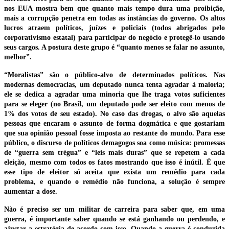
nos EUA mostra bem que quanto mais tempo dura uma proibição,
mais a corrupção penetra em todas as instâncias do governo. Os altos
lucros atraem políticos, juízes e policiais (todos abrigados pelo
corporativismo estatal) para participar do negócio e protegê-lo usando
seus cargos. A postura deste grupo é “quanto menos se falar no assunto,
melhor”.
“Moralistas” são o público-alvo de determinados políticos. Nas
modernas democracias, um deputado nunca tenta agradar à maioria;
ele se dedica a agradar uma minoria que lhe traga votos suficientes
para se eleger (no Brasil, um deputado pode ser eleito com menos de
1% dos votos de seu estado). No caso das drogas, o alvo são aquelas
pessoas que encaram o assunto de forma dogmática e que gostariam
que sua opinião pessoal fosse imposta ao restante do mundo. Para esse
público, o discurso de políticos demagogos soa como música: promessas
de “guerra sem trégua” e “leis mais duras” que se repetem a cada
eleição, mesmo com todos os fatos mostrando que isso é inútil. É que
esse tipo de eleitor só aceita que exista um remédio para cada
problema, e quando o remédio não funciona, a solução é sempre
aumentar a dose.
Não é preciso ser um militar de carreira para saber que, em uma
guerra, é importante saber quando se está ganhando ou perdendo, e
ajustar a estratégia de acordo com isso. Quando a guerra é conduzida