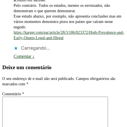
acredito em sucesso.
Pelo contrário. Todos os estudos, mesmo os enviezados, não
demonstram o que querem demonstrar.
Esse estudo abaixo, por exemplo, não apresenta conclusões mas em
vários momentos demonstra piora nos países que caíram nesse
engodo.
https://karger.com/ear/article/28/3/186/823372/High-Prevalence-and-
Early-Onsets-Legal-and-Illegal
Carregando...
Comentar
↓
Deixe um comentário
O seu endereço de e-mail não será publicado.
Campos obrigatórios são
marcados com
*
Comentário
*