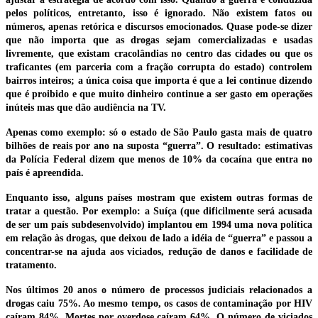
pelos políticos, entretanto, isso é ignorado. Não existem fatos ou
números, apenas retórica e discursos emocionados. Quase pode-se dizer
que não importa que as drogas sejam comercializadas e usadas
livremente, que existam cracolândias no centro das cidades ou que os
traficantes (em parceria com a fração corrupta do estado) controlem
bairros inteiros; a única coisa que importa é que a lei continue dizendo
que é proibido e que muito dinheiro continue a ser gasto em operações
inúteis mas que dão audiência na TV.
Apenas como exemplo: só o estado de São Paulo gasta mais de quatro
bilhões de reais por ano na suposta “guerra”. O resultado: estimativas
da Polícia Federal dizem que menos de 10% da cocaína que entra no
país é apreendida.
Enquanto isso, alguns países mostram que existem outras formas de
tratar a questão. Por exemplo: a Suíça (que dificilmente será acusada
de ser um país subdesenvolvido) implantou em 1994 uma nova política
em relação às drogas, que deixou de lado a idéia de “guerra” e passou a
concentrar-se na ajuda aos viciados, redução de danos e facilidade de
tratamento.
Nos últimos 20 anos o número de processos judiciais relacionados a
drogas caiu 75%. Ao mesmo tempo, os casos de contaminação por HIV
caíram 84%. Mortes por overdose caíram 64%. O número de viciados