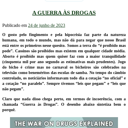
A GUERRA ÀS DROGAS
Publicado em
24 de junho de 2023
O gosto pelo fingimento e pela hipocrisia faz parte da natureza
humana, em todo o mundo, mas não dá para negar que nosso Brasil
está entre os primeiros nesse quesito. Somos a terra do “é proibido mas
pode”. Cassinos são proibidos mas existem em qualquer cidade média.
Aborto é proibido mas quem quiser faz com a maior tranquilidade
(cinquenta mil por ano segundo as estimativas mais prudentes). Jogo
do bicho é crime mas no carnaval os bicheiros são celebrados na
televisão como beneméritos das escolas de samba. No tempo do câmbio
controlado, os noticiários informavam todo dia a cotação “no oficial” e
a cotação “no paralelo”. Sempre tivemos “leis que pegam” e “leis que
não pegam”.
Claro que nada disso chega perto, em termos de incoerência, com a
chamada “Guerra às Drogas”. O desenho abaixo sintetiza bem o
porquê.