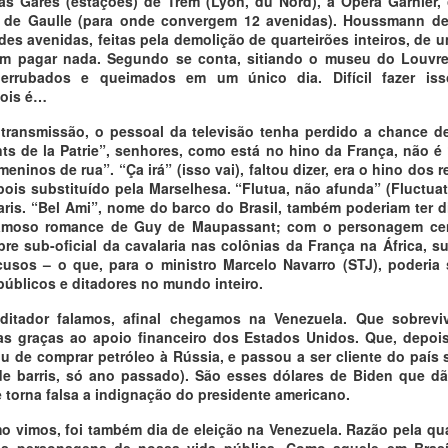
 as Gares (estações) de Trem (Lyon, du Nord), a Ópera Garnier, o
s de Gaulle (para onde convergem 12 avenidas). Houssmann d
des avenidas, feitas pela demolição de quarteirões inteiros, de 
em pagar nada. Segundo se conta, sitiando o museu do Louvre,
errubados e queimados em um único dia. Difícil fazer is
pois é…
transmissão, o pessoal da televisão tenha perdido a chance d
ants de la Patrie”, senhores, como está no hino da França, não é
meninos de rua”. “Ça irá” (isso vai), faltou dizer, era o hino dos 
pois substituído pela Marselhesa. “Flutua, não afunda” (Fluctuat
aris. “Bel Ami”, nome do barco do Brasil, também poderiam ter dit
famoso romance de Guy de Maupassant; com o personagem cen
re sub-oficial da cavalaria nas colônias da França na África, s
usos – o que, para o ministro Marcelo Navarro (STJ), poderia 
úblicos e ditadores no mundo inteiro.
ditador falamos, afinal chegamos na Venezuela. Que sobreviv
as graças ao apoio financeiro dos Estados Unidos. Que, depoi
ou de comprar petróleo à Rússia, e passou a ser cliente do país
de barris, só ano passado). São esses dólares de Biden que d
 torna falsa a indignação do presidente americano.
 vimos, foi também dia de eleição na Venezuela. Razão pela qua
ros personagens de nossa vida pública. Como aquele em Brasí