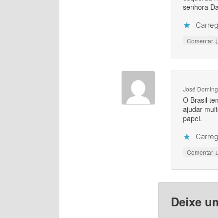
senhora Da
Carreg
Comentar
José Domingo
O Brasil t
ajudar mui
papel.
Carreg
Comentar
Deixe u