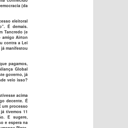
Democracia (da
esso eleitoral
o”. É demais.
em Tancredo (e
o amigo Airton
u contra a Lei
 já manifestou
 que pagamos,
liança Global
te governo, já
nde veio isso?
stivesse acima
go decente. É
 É um processo
 já tivemos 11
ão. E sugere,
so e espera na
êumanne Pinto,