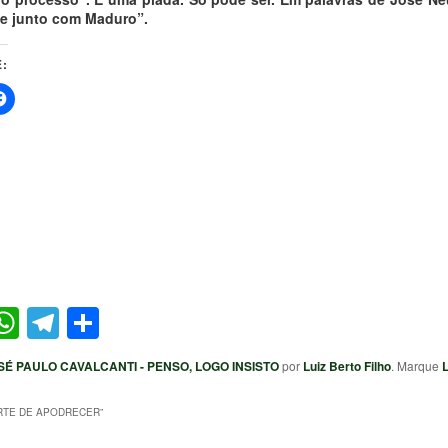
e junto com Maduro”.
:
ter
acebook
WhatsApp
Telegram
Share
SÉ PAULO CAVALCANTI - PENSO, LOGO INSISTO
por
Luiz Berto Filho
. Marque
RTE DE APODRECER
”