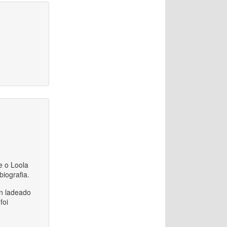
e o Loola
iografia.
in ladeado
foi