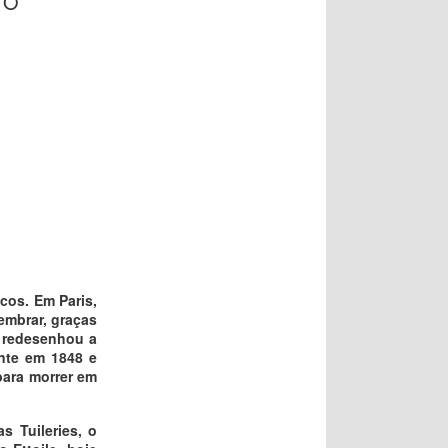
TO
cos. Em Paris,
embrar, graças
e redesenhou a
ente em 1848 e
para morrer em
 Tuileries, o