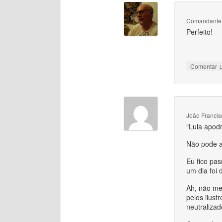
Comandante
Perfeito!
Comentar
João Francis
“Lula apod
Não pode a
Eu fico pa
um dia foi
Ah, não me
pelos ilust
neutralizad