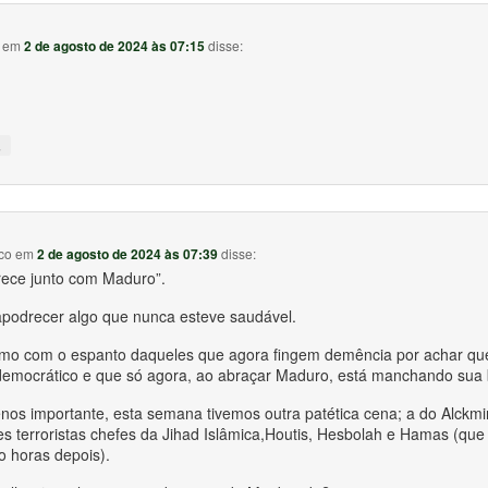
em
2 de agosto de 2024 às 07:15
disse:
↓
co
em
2 de agosto de 2024 às 07:39
disse:
rece junto com Maduro”.
podrecer algo que nunca esteve saudável.
smo com o espanto daqueles que agora fingem demência por achar qu
 democrático e que só agora, ao abraçar Maduro, está manchando sua b
nos importante, esta semana tivemos outra patética cena; a do Alckm
res terroristas chefes da Jihad Islâmica,Houtis, Hesbolah e Hamas (que 
o horas depois).