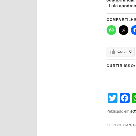
“Lula apodrec
COMPARTILHE
Curtir
0
CURTIR ISSO:
Twit
F
Publicado em
JO
5 PENSOU EM “
A A