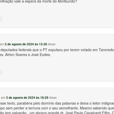
ilhação vale a espera da morte do Moribundo?
↓
em
2 de agosto de 2024 às 13:28
disse:
 deputados federais que o PT expulsou por terem votado em Tancred
s, Airton Soares e José Eudes.
↓
a
em
3 de agosto de 2024 às 18:29
disse:
sse texto, parabéns pelo domínio das palavras e deixa o leitor indign
o sem perder a ternura com o seu semelhante. Mesmo sabendo que
ão tem salvação.. um abraço grande dr. José Paulo Cavalcanti Filho.