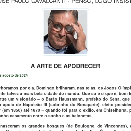
OSÉ PAULO CAVALCANTI - PENSO, LOGO INSIS
A ARTE DE APODRECER
e agosto de 2024
oramos por ela. Domingo brilharam, nas telas, os Jogos Olímpi
ife talvez a mais bela cidade do mundo. Que só é o que é, bom l
ntre um visionário ‒ o Barão Haussmann, prefeito do Sena, qu
 apoio de Napoleão III (sobrinho do Bonaparte), eleito presid
r (em 1850) até 1870 ‒ quando foi para o exílio, em Chiselhurst, 
anho casamento entre o sonho e as baionetas.
nasceram os grandes bosques (de Boulogne, de Vincennes), as