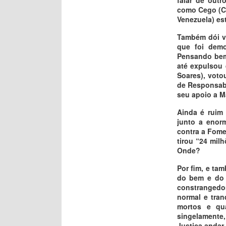
como Cego (Ce
Venezuela) es
Também dói ve
que foi demo
Pensando bem,
até expulsou 
Soares), voto
de Responsabi
seu apoio a M
Ainda é ruim
junto a enor
contra a Fome
tirou “24 mil
Onde?
Por fim, e ta
do bem e do 
constrangedor
normal e tran
mortos e qua
singelamente,
Justiça andar