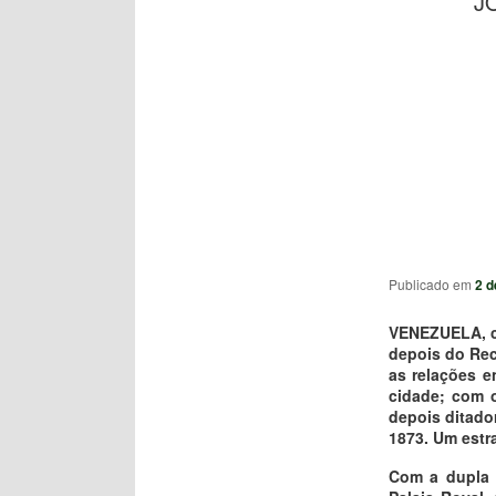
J
Publicado em
2 d
VENEZUELA, ch
depois do Rec
as relações e
cidade; com o
depois ditado
1873. Um estr
Com a dupla 