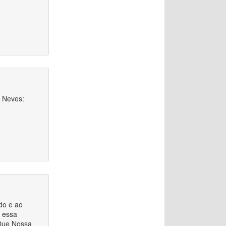
o Neves:
ado e ao
 essa
 Que Nossa