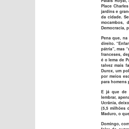
Palais Royal,
Place Charle
jardins e gran
da cidade. S
mocambos, d
Democracia, 
Pena que, na 
direito. “Enf
pátria”, mas “
franceses, de
é o lema de P
talvez mais 
Durox, um pob
por meios esc
para homens p
E já que de 
lembrar, apen
Ucrânia, deix
(5,5 milhões 
Maduro, o que
Domingo, como
falar de out