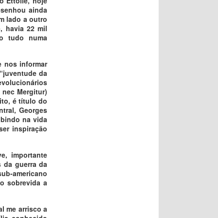
 Ettoile, hoje
esenhou ainda
um lado a outro
 havia 22 mil
so tudo numa
e nos informar
 “juventude da
revolucionários
 nec Mergitur)
o, é título do
tral, Georges
ubindo na vida
ser inspiração
e, importante
s da guerra da
 sub-americano
ão sobrevida a
l me arrisco a
lia conhecido