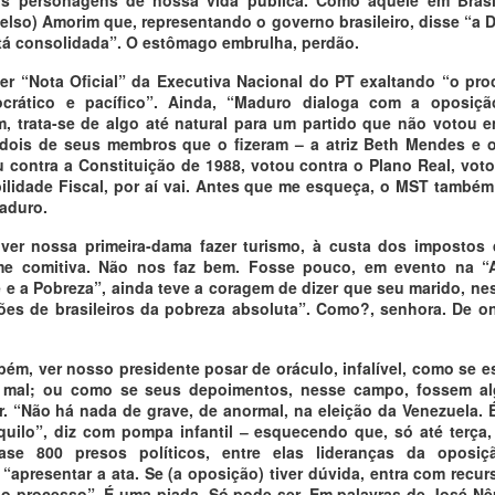
lso) Amorim que, representando o governo brasileiro, disse “a 
tá consolidada”. O estômago embrulha, perdão.
r “Nota Oficial” da Executiva Nacional do PT exaltando “o proc
crático e pacífico”. Ainda, “Maduro dialoga com a oposiçã
 trata-se de algo até natural para um partido que não votou 
dois de seus membros que o fizeram – a atriz Beth Mendes e 
u contra a Constituição de 1988, votou contra o Plano Real, voto
lidade Fiscal, por aí vai. Antes que me esqueça, o MST também
aduro.
 ver nossa primeira-dama fazer turismo, à custa dos impostos
me comitiva. Não nos faz bem. Fosse pouco, em evento na “A
 e a Pobreza”, ainda teve a coragem de dizer que seu marido, nes
hões de brasileiros da pobreza absoluta”. Como?, senhora. De o
mbém, ver nosso presidente posar de oráculo, infalível, como se e
mal; ou como se seus depoimentos, nesse campo, fossem al
. “Não há nada de grave, de anormal, na eleição da Venezuela.
quilo”, diz com pompa infantil ‒ esquecendo que, só até terça,
se 800 presos políticos, entre elas lideranças da oposiç
 “apresentar a ata. Se (a oposição) tiver dúvida, entra com recur
 o processo”. É uma piada. Só pode ser. Em palavras de José N