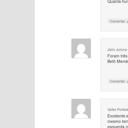
Quanta hum
Comentar
Jairo Juruna
Foram três
Beth Mende
Comentar
Valter Portel
Excelente.e
mesmo temp
esquerda n