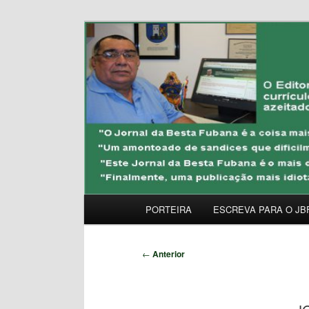
Pular
Uma Gazeta Escrota
para
o
JORNAL DA BESTA 
conteúdo
principal
Menu
PORTEIRA
ESCREVA PARA O JB
principal
Navegação
←
Anterior
de
posts