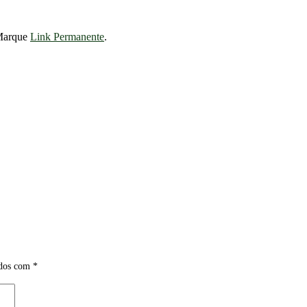
Marque
Link Permanente
.
ados com
*