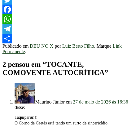
Twitter
Facebook
WhatsApp
Telegram
Publicado em
DEU NO X
por
Luiz Berto Filho
. Marque
Link
Share
Permanente
.
2 pensou em “
TOCANTE,
COMOVENTE AUTOCRÍTICA
”
Maurino Júnior
em
27 de maio de 2026 às 16:36
disse:
Taquipariu!!!
O Corno de Caetés está tendo um surto de sincericídio.