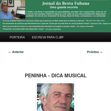
Pular
Uma Gazeta Escrota
para
Pesqu
o
conteúdo
JORNAL DA BESTA FUBANA
principal
Menu
PORTEIRA
ESCREVA PARA O JBF
principal
Navegação
←
Anterior
Próximo
→
de
posts
PENINHA - DICA MUSICAL