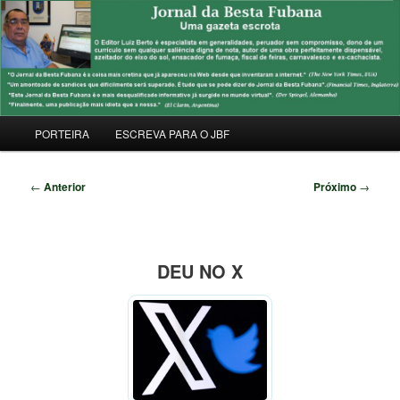
Pular
Uma Gazeta Escrota
para
Pesqu
o
conteúdo
JORNAL DA BESTA FUBANA
principal
Menu
PORTEIRA
ESCREVA PARA O JBF
principal
Navegação
←
Anterior
Próximo
→
de
posts
DEU NO X