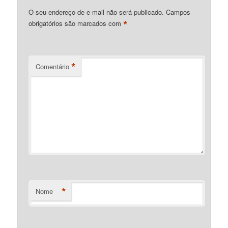
O seu endereço de e-mail não será publicado.
Campos
*
obrigatórios são marcados com
*
Comentário
*
Nome