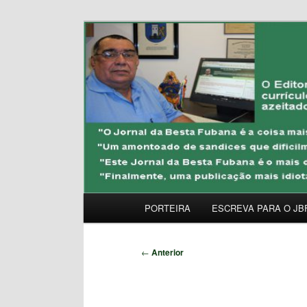
Pular
Uma Gazeta Escrota
para
o
JORNAL DA BESTA 
conteúdo
principal
Menu
PORTEIRA
ESCREVA PARA O JB
principal
Navegação
←
Anterior
de
posts