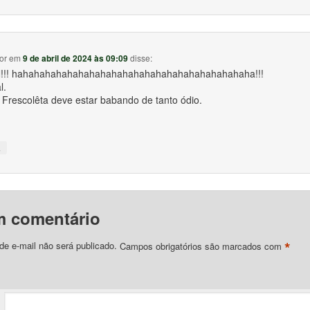
or
em
9 de abril de 2024 às 09:09
disse:
!! hahahahahahahahahahahahahahahahahahahahahaha!!!
l.
Frescolêta deve estar babando de tanto ódio.
↓
m comentário
*
e e-mail não será publicado.
Campos obrigatórios são marcados com