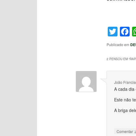
Twit
F
Publicado em
DE
2 PENSOU EM “
RA
João Francis
A cada dia
Este não t
A briga del
Comentar