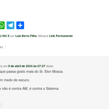
ter
acebook
WhatsApp
Telegram
Share
U NO X
por
Luiz Berto Filho
. Marque
Link Permanente
.
PAZ…
”
co
em
9 de abril de 2024 às 07:27
disse:
 que passa gosto mais do Sr. Elon Mosca.
em medo de escuro.
e não é contra AM, é contra o Sistema.
↓