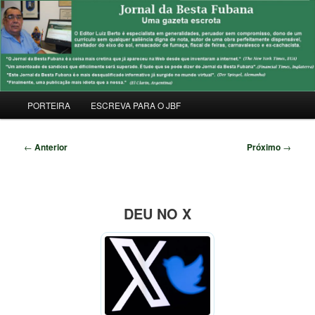
Pular
Uma Gazeta Escrota
para
Pesqu
o
conteúdo
JORNAL DA BESTA FUBANA
principal
Menu
PORTEIRA
ESCREVA PARA O JBF
principal
Navegação
←
Anterior
Próximo
→
de
posts
DEU NO X