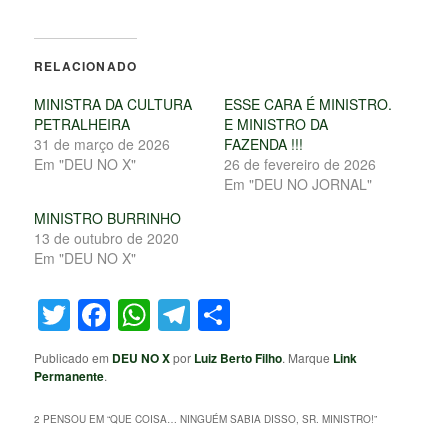
RELACIONADO
MINISTRA DA CULTURA
ESSE CARA É MINISTRO.
PETRALHEIRA
E MINISTRO DA
31 de março de 2026
FAZENDA !!!
Em "DEU NO X"
26 de fevereiro de 2026
Em "DEU NO JORNAL"
MINISTRO BURRINHO
13 de outubro de 2020
Em "DEU NO X"
Twitter
Facebook
WhatsApp
Telegram
Share
Publicado em
DEU NO X
por
Luiz Berto Filho
. Marque
Link
Permanente
.
2 PENSOU EM “
QUE COISA… NINGUÉM SABIA DISSO, SR. MINISTRO!
”