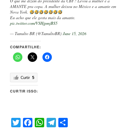
O que me dizem do presidente da CBF? Levou a mulher e a
AMANTE pra copa. A mulher deixou no México e a amante em
Nova York.
Eu acho que ele gosta mais da amante.
pic.twitter.com/VSHjpmjBS5
— Tumulto BR (@TumultoBR)
June 15, 2026
COMPARTILHE:
Curtir
5
CURTIR ISSO:
Twitter
Facebook
WhatsApp
Telegram
Share