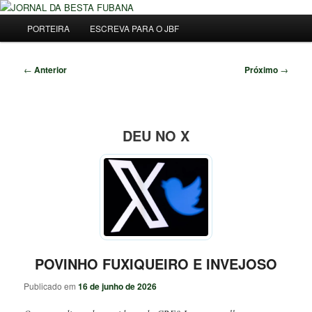
Pular
Uma Gazeta Escrota
para
Menu
Pesqu
PORTEIRA
ESCREVA PARA O JBF
o
principal
conteúdo
JORNAL DA BESTA FUBANA
principal
Navegação
←
Anterior
Próximo
→
de
posts
DEU NO X
POVINHO FUXIQUEIRO E INVEJOSO
Publicado em
16 de junho de 2026