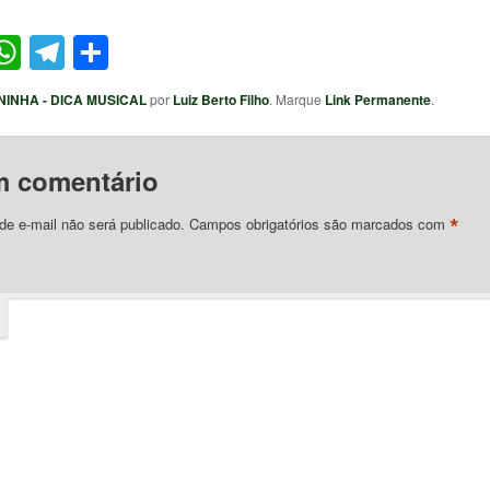
ter
acebook
WhatsApp
Telegram
Share
NINHA - DICA MUSICAL
por
Luiz Berto Filho
. Marque
Link Permanente
.
m comentário
*
e e-mail não será publicado.
Campos obrigatórios são marcados com