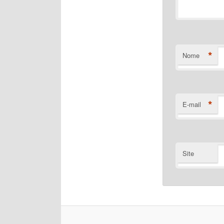
*
Nome
*
E-mail
Site