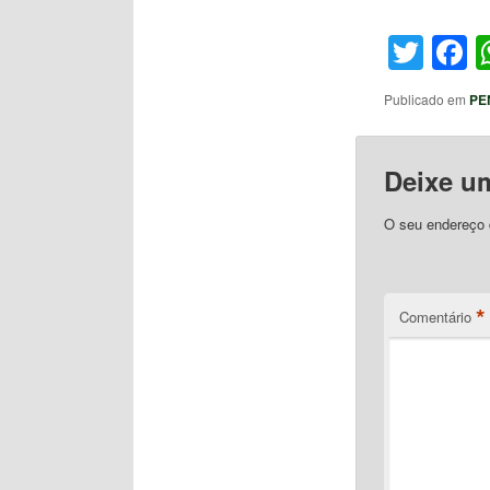
Twit
F
Publicado em
PE
Deixe u
O seu endereço d
*
Comentário