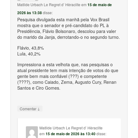
Matilde Urbach Le Regret d’ Hèraclite
em
15 de maio de
2026 às 13:38
disse:
Pesquisa divulgada esta manhã pela Vox Brasil
mostra que o senador e pré-candidato do PL à
Presidência, Flávio Bolsonaro, descolou para valer
do marido da Janja, derrotando-o no segundo turno.
Flávio, 43,8%
Lula, 40,2%
Impressiona a esta velhota que, nas pesquisas o
atual presidente tem mais intenção de votos do que
gente bem mais confiável (???) e competente
(????), como Caiado, Zema, Augusto Cury, Renan
Santos e Ciro Gomes.
↓
Comentar
Matilde Urbach Le Regret d’ Hèraclite
em
15 de maio de 2026 às 13:40
disse: