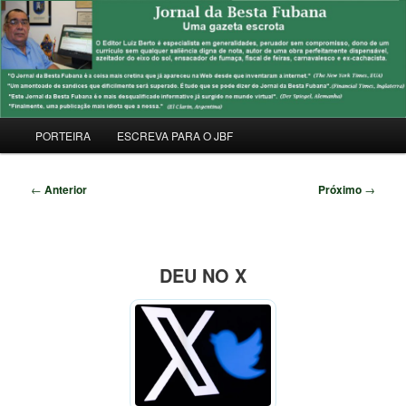
Pular
Uma Gazeta Escrota
para
Pesqu
o
conteúdo
JORNAL DA BESTA FUBANA
principal
Menu
PORTEIRA
ESCREVA PARA O JBF
principal
Navegação
←
Anterior
Próximo
→
de
posts
DEU NO X