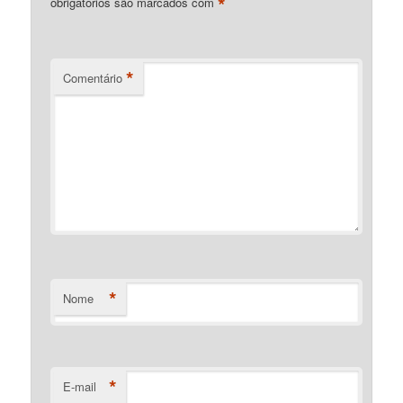
*
obrigatórios são marcados com
*
Comentário
*
Nome
*
E-mail