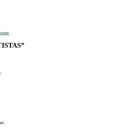
nente
.
ISTAS
”
:
se: