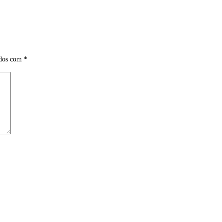
ados com
*