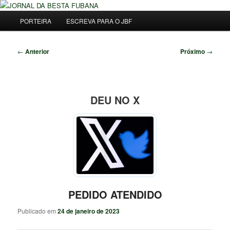
Pular
Uma Gazeta Escrota
para
Menu
Pesqu
PORTEIRA
ESCREVA PARA O JBF
o
principal
conteúdo
JORNAL DA BESTA FUBANA
principal
Navegação
←
Anterior
Próximo
→
de
posts
DEU NO X
PEDIDO ATENDIDO
Publicado em
24 de janeiro de 2023