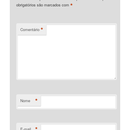
*
obrigatórios são marcados com
*
Comentário
*
Nome
*
E-mail