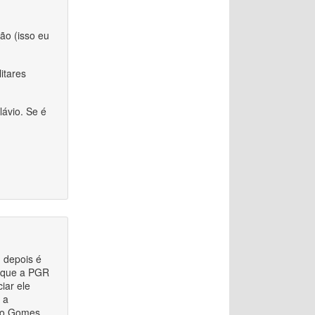
ão (isso eu
itares
lávio. Se é
m depois é
u que a PGR
iar ele
 a
iro Gomes.