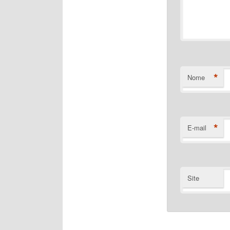
*
Nome
*
E-mail
Site