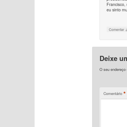
Francisco,
eu sinto mu
Comentar
Deixe u
O seu endereço d
*
Comentário