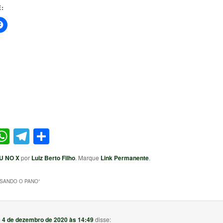
:
ter
acebook
WhatsApp
Telegram
Share
U NO X
por
Luiz Berto Filho
. Marque
Link Permanente
.
SANDO O PANO
”
m
4 de dezembro de 2020 às 14:49
disse: