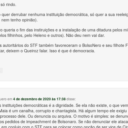
só rindo.
 quer derrubar nenhuma instituição democrática, só quer a sua reeleiç
o nem tenho opinião).
 queria o fim das instiruições e a instalação de uma ditadura pelos mil
los filhinhos, pelo Heleno e outros). Não deu nem vai dar.
s autoritários do STF também favoreceram o BolsoNero e seu filhote F
ar, deixem o Queiroz falar. Isso é que é democracia.
↓
uero
em
4 de dezembro de 2020 às 17:38
disse:
 instituições democráticas é a dignidade. Se ela não existe, o que ve
aia é um canalha, corrupto e chantagista. Há algum tempo ele exigi
 processo dele. Ou denuncia ou arquiva. O motivo é simples: se denunc
os pedidos de impeachment de Bolsonaro. Se não denunciar ele ataca
a em conluio com o STF para se colocar como opção de ser vice de C