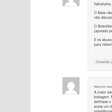
Hahahaha, 
O Maia não
não discut
O BolsoNero
(apoiado pe
E os abuso
para rebent
Comentar
Maurício Ass
A maior das
bobagem. M
definisse o
acata um d
presidênci