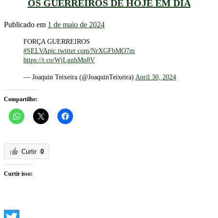
OS GUERREIROS DE HOJE EM DIA
Publicado em
1 de maio de 2024
FORÇA GUERREIROS
#SELVA
pic.twitter.com/NrXGFbMO7m
https://t.co/WjLgghMn8V
— Joaquin Teixeira (@JoaquinTeixeira)
April 30, 2024
Compartilhe:
Curtir
0
Curtir isso: