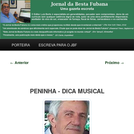
Pular
Uma Gazeta Escrota
para
Pesqu
o
conteúdo
JORNAL DA BESTA FUBANA
principal
Menu
PORTEIRA
ESCREVA PARA O JBF
principal
Navegação
←
Anterior
Próximo
→
de
posts
PENINHA - DICA MUSICAL