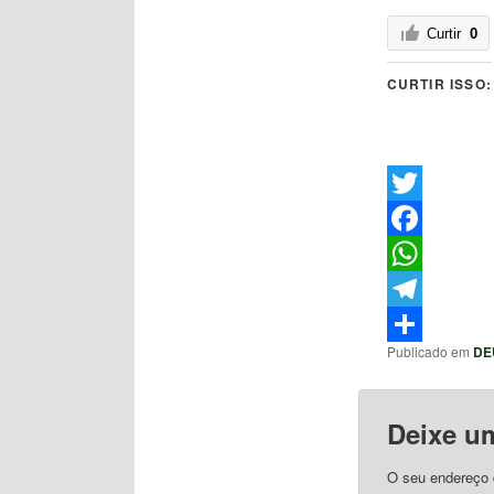
Curtir
0
CURTIR ISSO:
Twitter
Facebook
WhatsApp
Telegram
Publicado em
DE
Share
Deixe u
O seu endereço d