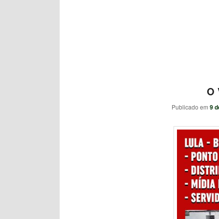
O 
Publicado em
9 d