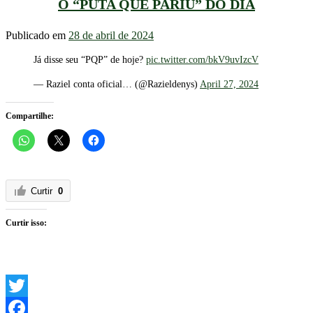
O “PUTA QUE PARIU” DO DIA
Publicado em
28 de abril de 2024
Já disse seu “PQP” de hoje?
pic.twitter.com/bkV9uvIzcV
— Raziel conta oficial… (@Razieldenys)
April 27, 2024
Compartilhe:
Curtir
0
Curtir isso:
Twitter