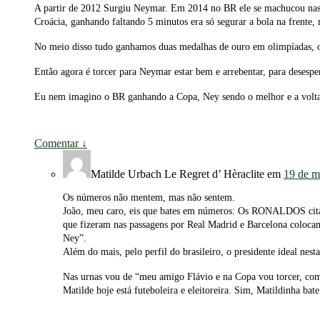
A partir de 2012 Surgiu Neymar. Em 2014 no BR ele se machucou nas 
Croácia, ganhando faltando 5 minutos era só segurar a bola na frente
No meio disso tudo ganhamos duas medalhas de ouro em olimpíadas, o
Então agora é torcer para Neymar estar bem e arrebentar, para desesper
Eu nem imagino o BR ganhando a Copa, Ney sendo o melhor e a volta
Comentar
↓
Matilde Urbach Le Regret d’ Hèraclite
em
19 de m
Os números não mentem, mas não sentem.
João, meu caro, eis que bates em números: Os RONALDOS citad
que fizeram nas passagens por Real Madrid e Barcelona colocam
Ney”.
Além do mais, pelo perfil do brasileiro, o presidente ideal nes
Nas urnas vou de “meu amigo Flávio e na Copa vou torcer, co
Matilde hoje está futeboleira e eleitoreira. Sim, Matildinha ba