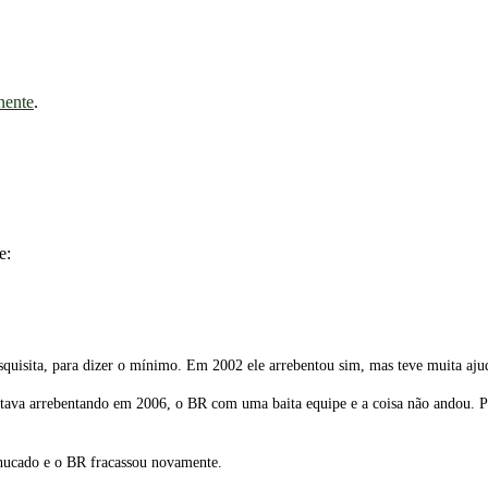
nente
.
e:
squisita, para dizer o mínimo. Em 2002 ele arrebentou sim, mas teve muita ajud
tava arrebentando em 2006, o BR com uma baita equipe e a coisa não andou. P
hucado e o BR fracassou novamente.