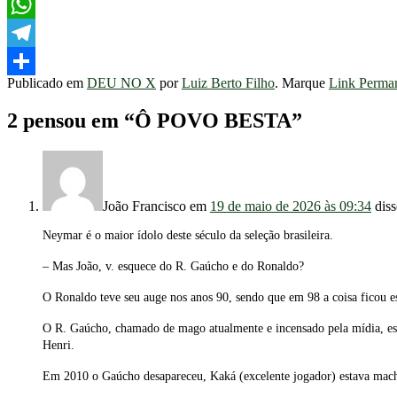
Facebook
WhatsApp
Telegram
Publicado em
DEU NO X
por
Luiz Berto Filho
. Marque
Link Perma
Share
2 pensou em “
Ô POVO BESTA
”
João Francisco
em
19 de maio de 2026 às 09:34
diss
Neymar é o maior ídolo deste século da seleção brasileira.
– Mas João, v. esquece do R. Gaúcho e do Ronaldo?
O Ronaldo teve seu auge nos anos 90, sendo que em 98 a coisa ficou e
O R. Gaúcho, chamado de mago atualmente e incensado pela mídia, es
Henri.
Em 2010 o Gaúcho desapareceu, Kaká (excelente jogador) estava mac