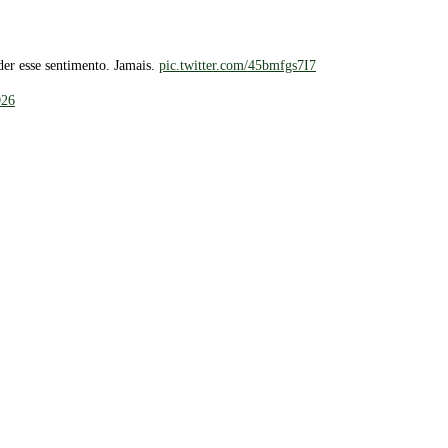
er esse sentimento. Jamais.
pic.twitter.com/45bmfgs7I7
026