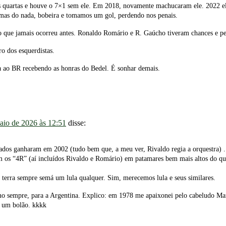
quartas e houve o 7×1 sem ele. Em 2018, novamente machucaram ele. 2022 ele
, mas do nada, bobeira e tomamos um gol, perdendo nos penais.
 que jamais ocorreu antes. Ronaldo Romário e R. Gaúcho tiveram chances e p
o dos esquerdistas.
 ao BR recebendo as honras do Bedel. É sonhar demais.
aio de 2026 às 12:51
disse:
os ganharam em 2002 (tudo bem que, a meu ver, Rivaldo regia a orquestra) 
 os “4R” (aí incluídos Rivaldo e Romário) em patamares bem mais altos do que 
ta terra sempre semá um lula qualquer. Sim, merecemos lula e seus similares.
mo sempre, para a Argentina. Explico: em 1978 me apaixonei pelo cabeludo M
te um bolão. kkkk