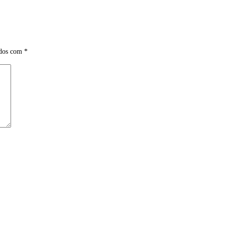
ados com
*