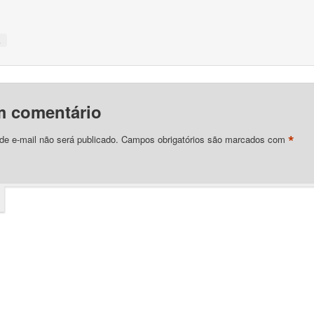
↓
m comentário
*
e e-mail não será publicado.
Campos obrigatórios são marcados com