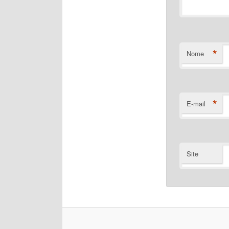
*
Nome
*
E-mail
Site