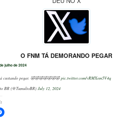
DEU NO X
O FNM TÁ DEMORANDO PEGAR
de julho de 2024
á custando pegar. 🤣🤣🤣🤣🤣🤣🤣
pic.twitter.com/vRMXem5V4q
to BR (@TumultoBR)
July 12, 2024
: