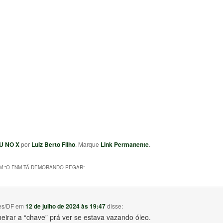
U NO X
por
Luiz Berto Filho
. Marque
Link Permanente
.
 “
O FNM TÁ DEMORANDO PEGAR
”
es/DF
em
12 de julho de 2024 às 19:47
disse:
heirar a “chave” prá ver se estava vazando óleo.