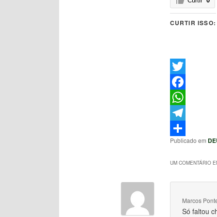
Curtir
0
CURTIR ISSO:
Twitter
Facebook
WhatsApp
Telegram
Publicado em
DE
Share
UM COMENTÁRIO EM
Marcos Pont
Só faltou c